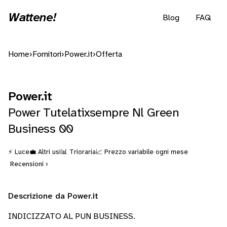
Wattene!
Blog
FAQ
Home
›
Fornitori
›
Power.it
›
Offerta
Power.it
Power Tutelatixsempre Nl Green
Business 00
⚡ Luce
💼 Altri usi
📊 Trioraria
📈 Prezzo variabile ogni mese
Recensioni ›
Descrizione da Power.it
INDICIZZATO AL PUN BUSINESS.