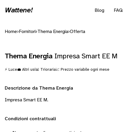
Wattene!
Blog
FAQ
Home
›
Fornitori
›
Thema Energia
›
Offerta
Thema Energia
Impresa Smart EE M
⚡ Luce
💼 Altri usi
📊 Trioraria
📈 Prezzo variabile ogni mese
Descrizione da Thema Energia
Impresa Smart EE M.
Condizioni contrattuali