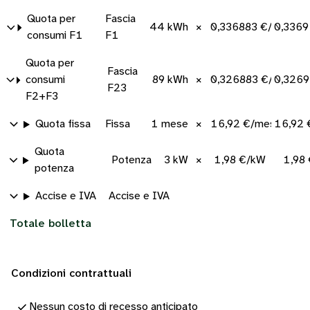
Quota per
Fascia
44 kWh
×
0,336883 €/kWh
0,3369
consumi F1
F1
Quota per
Fascia
consumi
89 kWh
×
0,326883 €/kWh
0,3269
F23
F2+F3
Quota fissa
Fissa
1 mese
×
16,92 €/mese
16,92 
Quota
Potenza
3 kW
×
1,98 €/kW
1,98
potenza
Accise e IVA
Accise e IVA
Totale bolletta
Condizioni contrattuali
Nessun costo di recesso anticipato