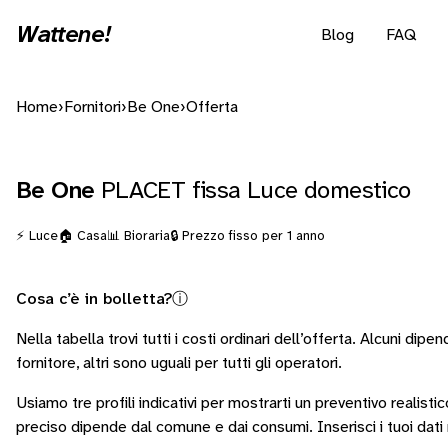
Wattene!
Blog
FAQ
Home
›
Fornitori
›
Be One
›
Offerta
Be One
PLACET fissa Luce domestico
⚡ Luce
🏠 Casa
📊 Bioraria
🔒 Prezzo fisso per 1 anno
Cosa c’è in bolletta?
ⓘ
Nella tabella trovi tutti i costi ordinari dell’offerta. Alcuni
dipen
fornitore
, altri sono
uguali per tutti gli operatori
.
Usiamo tre profili indicativi per mostrarti un preventivo realistic
preciso dipende dal comune e dai consumi.
Inserisci i tuoi dat