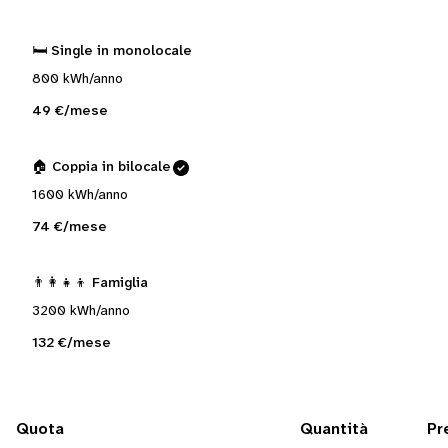
🛏️ Single in monolocale
800 kWh/anno
49 €/mese
🏠 Coppia in bilocale
1600 kWh/anno
74 €/mese
👨‍👩‍👧‍👦 Famiglia
3200 kWh/anno
132 €/mese
Quota
Quantità
Pr