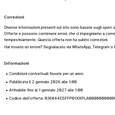
Correzioni
Diverse informazioni presenti sul sito sono basate sugli
open d
Offerte e possono contenere errori, che ci impegniamo a corr
tempestivamente.
Questa offerta non ha subito correzioni.
Hai trovato un errore? Segnalacelo via
WhatsApp
,
Telegram
o
Informazioni
•
Condizioni contrattuali fissate per un anno
•
Pubblicata il 2 gennaio 2026 alle 1:00
•
Attivabile fino al 1 gennaio 2027 alle 1:00
•
Codice dell’offerta: 036844ESFFP01XXPLA000000000