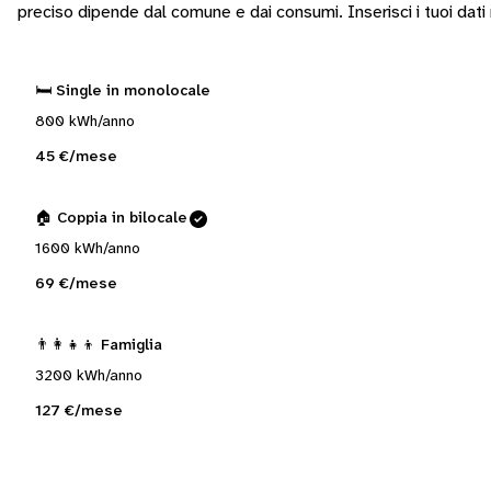
preciso dipende dal comune e dai consumi.
Inserisci i tuoi dat
🛏️ Single in monolocale
800 kWh/anno
45 €/mese
🏠 Coppia in bilocale
1600 kWh/anno
69 €/mese
👨‍👩‍👧‍👦 Famiglia
3200 kWh/anno
127 €/mese