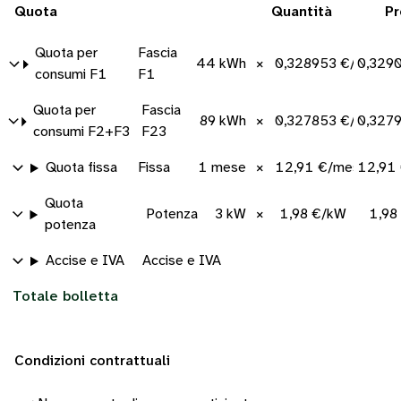
Quota
Quantità
Pr
Quota per
Fascia
44 kWh
×
0,328953 €/kWh
0,329
consumi F1
F1
Quota per
Fascia
89 kWh
×
0,327853 €/kWh
0,327
consumi F2+F3
F23
Quota fissa
Fissa
1 mese
×
12,91 €/mese
12,91
Quota
Potenza
3 kW
×
1,98 €/kW
1,98
potenza
Accise e IVA
Accise e IVA
Totale bolletta
Condizioni contrattuali