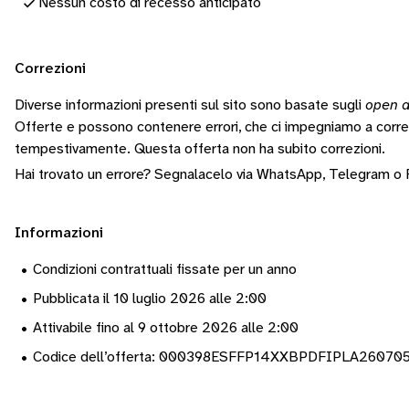
Nessun costo di recesso anticipato
Correzioni
Diverse informazioni presenti sul sito sono basate sugli
open d
Offerte e possono contenere errori, che ci impegniamo a corr
tempestivamente.
Questa offerta non ha subito correzioni.
Hai trovato un errore? Segnalacelo via
WhatsApp
,
Telegram
o
Informazioni
•
Condizioni contrattuali fissate per un anno
•
Pubblicata il 10 luglio 2026 alle 2:00
•
Attivabile fino al 9 ottobre 2026 alle 2:00
•
Codice dell’offerta: 000398ESFFP14XXBPDFIPLA26070