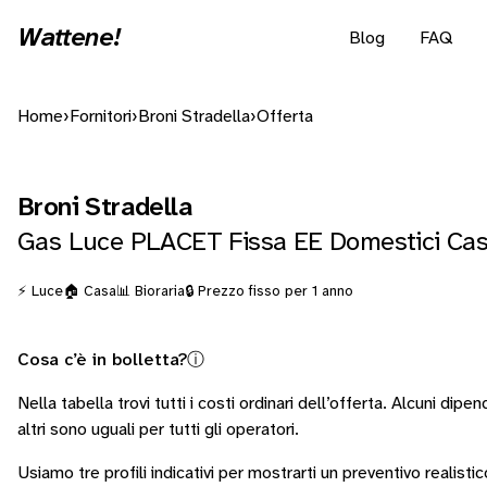
Wattene!
Blog
FAQ
Home
›
Fornitori
›
Broni Stradella
›
Offerta
Broni Stradella
Gas Luce PLACET Fissa EE Domestici Ca
⚡ Luce
🏠 Casa
📊 Bioraria
🔒 Prezzo fisso per 1 anno
Cosa c’è in bolletta?
ⓘ
Nella tabella trovi tutti i costi ordinari dell’offerta. Alcuni
dipend
altri sono
uguali per tutti gli operatori
.
Usiamo tre profili indicativi per mostrarti un preventivo realistic