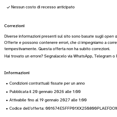
Nessun costo di recesso anticipato
Correzioni
Diverse informazioni presenti sul sito sono basate sugli
open d
Offerte e possono contenere errori, che ci impegniamo a corr
tempestivamente.
Questa offerta non ha subito correzioni.
Hai trovato un errore? Segnalacelo via
WhatsApp
,
Telegram
o
Informazioni
•
Condizioni contrattuali fissate per un anno
•
Pubblicata il 20 gennaio 2026 alle 1:00
•
Attivabile fino al 19 gennaio 2027 alle 1:00
•
Codice dell’offerta: 001674ESFFP01XX250800PLAEFDO