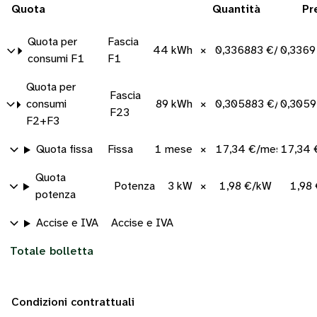
Quota
Quantità
Pr
Quota per
Fascia
44 kWh
×
0,336883 €/kWh
0,3369
consumi F1
F1
Quota per
Fascia
consumi
89 kWh
×
0,305883 €/kWh
0,3059
F23
F2+F3
Quota fissa
Fissa
1 mese
×
17,34 €/mese
17,34 
Quota
Potenza
3 kW
×
1,98 €/kW
1,98
potenza
Accise e IVA
Accise e IVA
Totale bolletta
Condizioni contrattuali