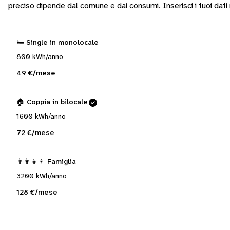
preciso dipende dal comune e dai consumi.
Inserisci i tuoi dat
🛏️ Single in monolocale
800 kWh/anno
49 €/mese
🏠 Coppia in bilocale
1600 kWh/anno
72 €/mese
👨‍👩‍👧‍👦 Famiglia
3200 kWh/anno
128 €/mese