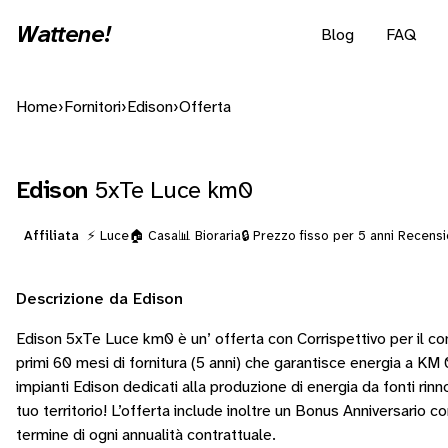
Wattene!
Blog
FAQ
Home
›
Fornitori
›
Edison
›
Offerta
Edison
5xTe Luce km0
Affiliata
⚡ Luce
🏠 Casa
📊 Bioraria
🔒 Prezzo fisso per 5 anni
Recensio
Descrizione da Edison
Edison 5xTe Luce km0 è un’ offerta con Corrispettivo per il co
primi 60 mesi di fornitura (5 anni) che garantisce energia a KM 
impianti Edison dedicati alla produzione di energia da fonti rinnov
tuo territorio! L’offerta include inoltre un Bonus Anniversario co
termine di ogni annualità contrattuale.