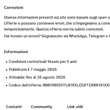
Correzioni
Diverse informazioni presenti sul sito sono basate sugli
open d
Offerte e possono contenere errori, che ci impegniamo a corr
tempestivamente.
Questa offerta non ha subito correzioni.
Hai trovato un errore? Segnalacelo via
WhatsApp
,
Telegram
o
Informazioni
•
Condizioni contrattuali fissate per 5 anni
•
Pubblicata il 7 maggio 2026
•
Attivabile fino al 26 agosto 2026
•
Codice dell’offerta: 000190ESFFL01XXLE5XTEX001X1X
Contatti
Community
Link utili