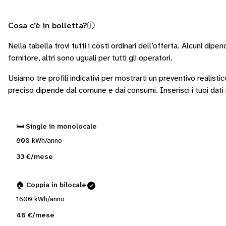
Cosa c’è in bolletta?
ⓘ
Nella tabella trovi tutti i costi ordinari dell’offerta. Alcuni
dipen
fornitore
, altri sono
uguali per tutti gli operatori
.
Usiamo tre profili indicativi per mostrarti un preventivo realistic
preciso dipende dal comune e dai consumi.
Inserisci i tuoi dat
🛏️ Single in monolocale
800 kWh/anno
33 €/mese
🏠 Coppia in bilocale
1600 kWh/anno
46 €/mese