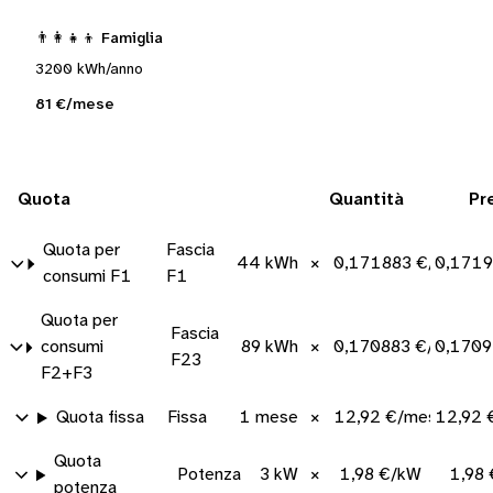
👨‍👩‍👧‍👦 Famiglia
3200 kWh/anno
81 €/mese
Quota
Quantità
Pr
Quota per
Fascia
44 kWh
×
0,171883 €/kWh
0,1719
consumi F1
F1
Quota per
Fascia
consumi
89 kWh
×
0,170883 €/kWh
0,1709
F23
F2+F3
Quota fissa
Fissa
1 mese
×
12,92 €/mese
12,92 
Quota
Potenza
3 kW
×
1,98 €/kW
1,98
potenza