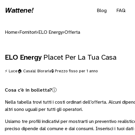
Wattene!
Blog
FAQ
Home
›
Fornitori
›
ELO Energy
›
Offerta
ELO Energy
Placet Per La Tua Casa
⚡ Luce
🏠 Casa
📊 Bioraria
🔒 Prezzo fisso per 1 anno
Cosa c’è in bolletta?
ⓘ
Nella tabella trovi tutti i costi ordinari dell’offerta. Alcuni
dipend
altri sono
uguali per tutti gli operatori
.
Usiamo tre profili indicativi per mostrarti un preventivo realistic
preciso dipende dal comune e dai consumi.
Inserisci i tuoi dat