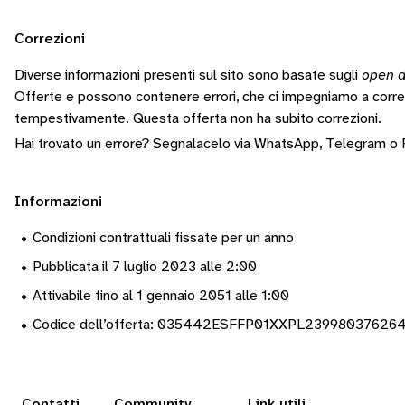
Correzioni
Diverse informazioni presenti sul sito sono basate sugli
open d
Offerte e possono contenere errori, che ci impegniamo a corr
tempestivamente.
Questa offerta non ha subito correzioni.
Hai trovato un errore? Segnalacelo via
WhatsApp
,
Telegram
o
Informazioni
•
Condizioni contrattuali fissate per un anno
•
Pubblicata il 7 luglio 2023 alle 2:00
•
Attivabile fino al 1 gennaio 2051 alle 1:00
•
Codice dell’offerta: 035442ESFFP01XXPL23998037626
Contatti
Community
Link utili