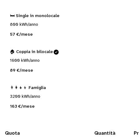
🛏️ Single in monolocale
800 kWh/anno
57 €/mese
🏠 Coppia in bilocale
1600 kWh/anno
89 €/mese
👨‍👩‍👧‍👦 Famiglia
3200 kWh/anno
163 €/mese
Quota
Quantità
P