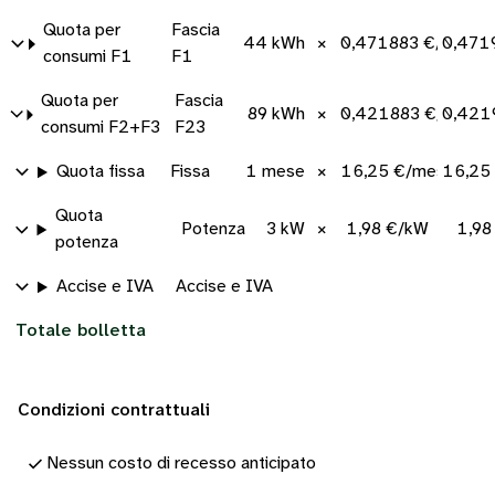
Quota per
Fascia
44 kWh
×
0,471883 €/kWh
0,471
consumi F1
F1
Quota per
Fascia
89 kWh
×
0,421883 €/kWh
0,421
consumi F2+F3
F23
Quota fissa
Fissa
1 mese
×
16,25 €/mese
16,25
Quota
Potenza
3 kW
×
1,98 €/kW
1,98
potenza
Accise e IVA
Accise e IVA
Totale bolletta
Condizioni contrattuali
Nessun costo di recesso anticipato