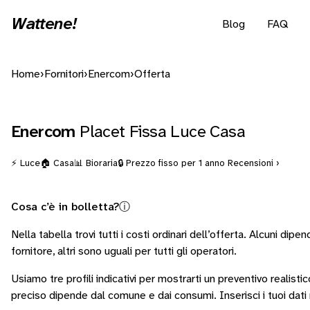
Wattene!
Blog
FAQ
Home
›
Fornitori
›
Enercom
›
Offerta
Enercom
Placet Fissa Luce Casa
⚡ Luce
🏠 Casa
📊 Bioraria
🔒 Prezzo fisso per 1 anno
Recensioni ›
Cosa c’è in bolletta?
ⓘ
Nella tabella trovi tutti i costi ordinari dell’offerta. Alcuni
dipen
fornitore
, altri sono
uguali per tutti gli operatori
.
Usiamo tre profili indicativi per mostrarti un preventivo realistic
preciso dipende dal comune e dai consumi.
Inserisci i tuoi dat