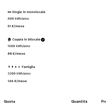
🛏️ Single in monolocale
800 kWh/anno
51 €/mese
🏠 Coppia in bilocale
1600 kWh/anno
80 €/mese
👨‍👩‍👧‍👦 Famiglia
3200 kWh/anno
146 €/mese
Quota
Quantità
Pr