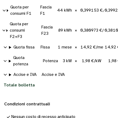
Quota per
Fascia
44 kWh
×
0,399153 €/kWh
0,3992
consumi F1
F1
Quota per
Fascia
consumi
89 kWh
×
0,380973 €/kWh
0,381
F23
F2+F3
Quota fissa
Fissa
1 mese
×
14,92 €/mese
14,92
Quota
Potenza
3 kW
×
1,98 €/kW
1,98
potenza
Accise e IVA
Accise e IVA
Totale bolletta
Condizioni contrattuali
Nessun costo di recesso anticipato