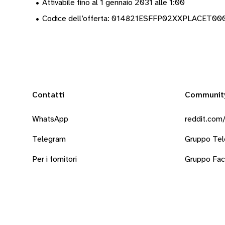
•
Attivabile fino al 1 gennaio 2031 alle 1:00
•
Codice dell’offerta: 014821ESFFP02XXPLACET0
Contatti
Communit
WhatsApp
reddit.com/
Telegram
Gruppo Te
Per i fornitori
Gruppo Fa