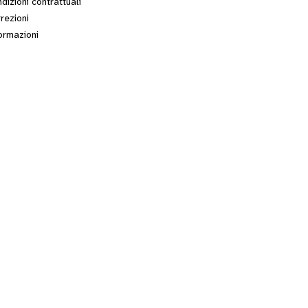
dizioni contrattuali
rezioni
ormazioni