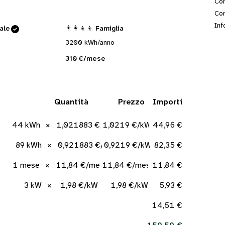
Con
Cor
Inf
cale
👨‍👩‍👧‍👦 Famiglia
3200 kWh/anno
310 €/mese
Quantità
Prezzo
Importi
44 kWh
×
1,021883 €/kWh
1,0219 €/kWh
44,96 €
89 kWh
×
0,921883 €/kWh
0,9219 €/kWh
82,35 €
1 mese
×
11,84 €/mese
11,84 €/mese
11,84 €
3 kW
×
1,98 €/kW
1,98 €/kW
5,93 €
14,51 €