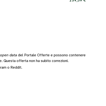
159,59 €
open data
del Portale Offerte e possono contenere
te.
Questa offerta non ha subito correzioni.
gram
o
Reddit
.