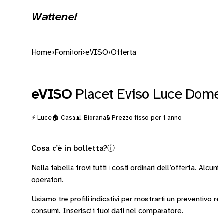
Wattene!
Home
›
Fornitori
›
eVISO
›
Offerta
eVISO
Placet Eviso Luce Dome
⚡ Luce
🏠 Casa
📊 Bioraria
🔒 Prezzo fisso per 1 anno
Cosa c’è in bolletta?
ⓘ
Nella tabella trovi tutti i costi ordinari dell’offerta. Alcun
operatori
.
Usiamo tre profili indicativi per mostrarti un preventivo
consumi.
Inserisci i tuoi dati nel comparatore.