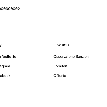
0000000002
y
Link utili
r/bollette
Osservatorio Sanzioni
legram
Fornitori
cebook
Offerte