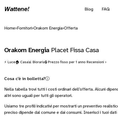
Wattene!
Blog
FAQ
Home
›
Fornitori
›
Orakom Energia
›
Offerta
Orakom Energia
Placet Fissa Casa
⚡ Luce
🏠 Casa
📊 Bioraria
🔒 Prezzo fisso per 1 anno
Recensioni ›
Cosa c’è in bolletta?
ⓘ
Nella tabella trovi tutti i costi ordinari dell’offerta. Alcuni
dipend
altri sono
uguali per tutti gli operatori
.
Usiamo tre profili indicativi per mostrarti un preventivo realistic
preciso dipende dal comune e dai consumi.
Inserisci i tuoi dat