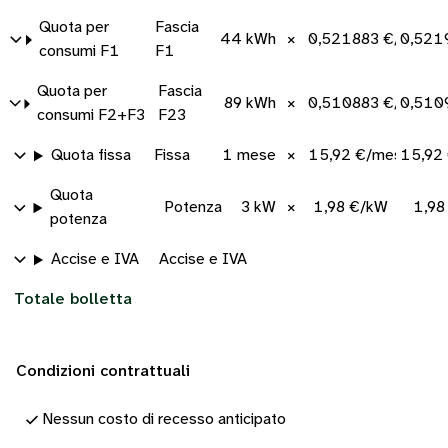
Quota per
Fascia
44 kWh
×
0,521883 €/kWh
0,521
consumi F1
F1
Quota per
Fascia
89 kWh
×
0,510883 €/kWh
0,510
consumi F2+F3
F23
Quota fissa
Fissa
1 mese
×
15,92 €/mese
15,92
Quota
Potenza
3 kW
×
1,98 €/kW
1,98
potenza
Accise e IVA
Accise e IVA
Totale bolletta
Condizioni contrattuali
Nessun costo di recesso anticipato