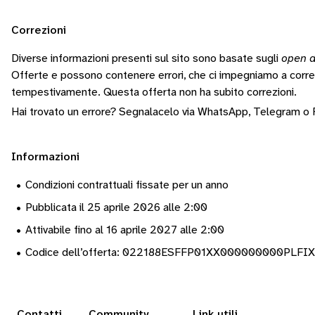
Correzioni
Diverse informazioni presenti sul sito sono basate sugli
open d
Offerte e possono contenere errori, che ci impegniamo a corr
tempestivamente.
Questa offerta non ha subito correzioni.
Hai trovato un errore? Segnalacelo via
WhatsApp
,
Telegram
o
Informazioni
•
Condizioni contrattuali fissate per un anno
•
Pubblicata il 25 aprile 2026 alle 2:00
•
Attivabile fino al 16 aprile 2027 alle 2:00
•
Codice dell’offerta: 022188ESFFP01XX000000000PLF
Contatti
Community
Link utili