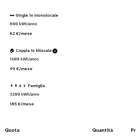
🛏️ Single in monolocale
800 kWh/anno
62 €/mese
🏠 Coppia in bilocale
1600 kWh/anno
99 €/mese
👨‍👩‍👧‍👦 Famiglia
3200 kWh/anno
185 €/mese
Quota
Quantità
P