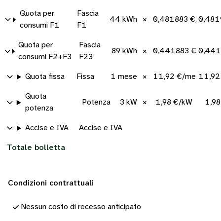
Quota per
Fascia
44 kWh
×
0,481883 €/kWh
0,481
consumi F1
F1
Quota per
Fascia
89 kWh
×
0,441883 €/kWh
0,441
consumi F2+F3
F23
Quota fissa
Fissa
1 mese
×
11,92 €/mese
11,92
Quota
Potenza
3 kW
×
1,98 €/kW
1,9
potenza
Accise e IVA
Accise e IVA
Totale bolletta
Condizioni contrattuali
Nessun costo di recesso anticipato