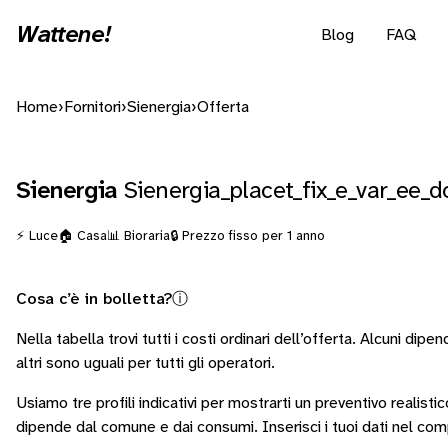
Wattene!
Blog
FAQ
Home
›
Fornitori
›
Sienergia
›
Offerta
Sienergia
Sienergia_placet_fix_e_var_ee_d
⚡ Luce
🏠 Casa
📊 Bioraria
🔒 Prezzo fisso per 1 anno
Cosa c’è in bolletta?
ⓘ
Nella tabella trovi tutti i costi ordinari dell’offerta. Alcuni
dipend
altri sono
uguali per tutti gli operatori
.
Usiamo tre profili indicativi per mostrarti un preventivo realisti
dipende dal comune e dai consumi.
Inserisci i tuoi dati nel co