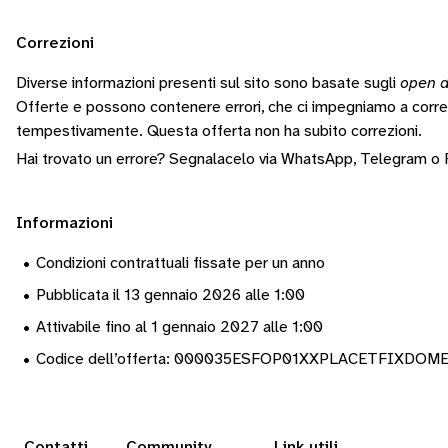
Correzioni
Diverse informazioni presenti sul sito sono basate sugli
open d
Offerte e possono contenere errori, che ci impegniamo a corr
tempestivamente.
Questa offerta non ha subito correzioni.
Hai trovato un errore? Segnalacelo via
WhatsApp
,
Telegram
o
Informazioni
•
Condizioni contrattuali fissate per un anno
•
Pubblicata il 13 gennaio 2026 alle 1:00
•
Attivabile fino al 1 gennaio 2027 alle 1:00
•
Codice dell’offerta: 000035ESFOP01XXPLACETFIXDO
Contatti
Community
Link utili