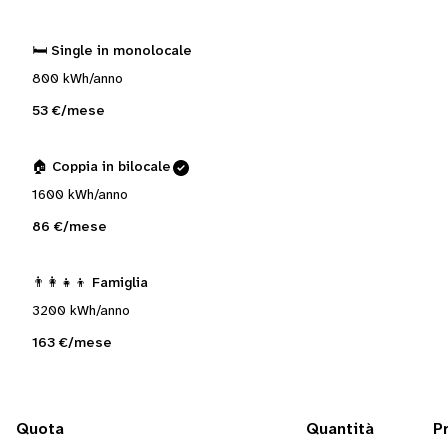
🛏️ Single in monolocale
800 kWh/anno
53 €/mese
🏠 Coppia in bilocale
1600 kWh/anno
86 €/mese
👨‍👩‍👧‍👦 Famiglia
3200 kWh/anno
163 €/mese
Quota
Quantità
P