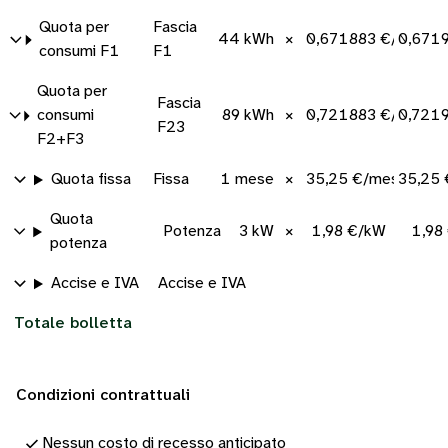
Quota per
Fascia
44 kWh
×
0,671883 €/kWh
0,671
consumi F1
F1
Quota per
Fascia
consumi
89 kWh
×
0,721883 €/kWh
0,721
F23
F2+F3
Quota fissa
Fissa
1 mese
×
35,25 €/mese
35,25
Quota
Potenza
3 kW
×
1,98 €/kW
1,98
potenza
Accise e IVA
Accise e IVA
Totale bolletta
Condizioni contrattuali
Nessun costo di recesso anticipato