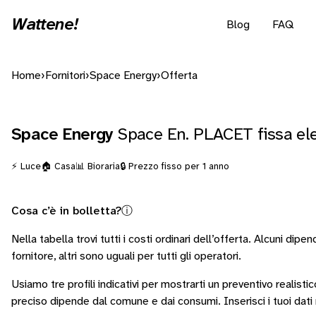
Wattene!
Blog
FAQ
Home
›
Fornitori
›
Space Energy
›
Offerta
Space Energy
Space En. PLACET fissa el
⚡ Luce
🏠 Casa
📊 Bioraria
🔒 Prezzo fisso per 1 anno
Cosa c’è in bolletta?
ⓘ
Nella tabella trovi tutti i costi ordinari dell’offerta. Alcuni
dipen
fornitore
, altri sono
uguali per tutti gli operatori
.
Usiamo tre profili indicativi per mostrarti un preventivo realistic
preciso dipende dal comune e dai consumi.
Inserisci i tuoi dat