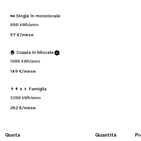
🛏️ Single in monolocale
800 kWh/anno
97 €/mese
🏠 Coppia in bilocale
1600 kWh/anno
149 €/mese
👨‍👩‍👧‍👦 Famiglia
3200 kWh/anno
262 €/mese
Quota
Quantità
Pr