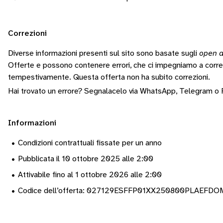
Correzioni
Diverse informazioni presenti sul sito sono basate sugli
open d
Offerte e possono contenere errori, che ci impegniamo a corr
tempestivamente.
Questa offerta non ha subito correzioni.
Hai trovato un errore? Segnalacelo via
WhatsApp
,
Telegram
o
Informazioni
•
Condizioni contrattuali fissate per un anno
•
Pubblicata il 10 ottobre 2025 alle 2:00
•
Attivabile fino al 1 ottobre 2026 alle 2:00
•
Codice dell’offerta: 027129ESFFP01XX250800PLAEFDO