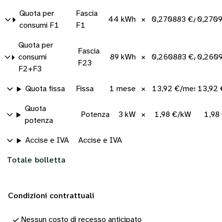
Quota per
Fascia
44 kWh
×
0,270883 €/kWh
0,270
consumi F1
F1
Quota per
Fascia
consumi
89 kWh
×
0,260883 €/kWh
0,260
F23
F2+F3
Quota fissa
Fissa
1 mese
×
13,92 €/mese
13,92
Quota
Potenza
3 kW
×
1,98 €/kW
1,98
potenza
Accise e IVA
Accise e IVA
Totale bolletta
Condizioni contrattuali
Nessun costo di recesso anticipato