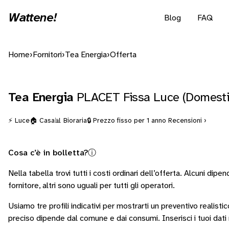
Wattene!
Blog
FAQ
Home
›
Fornitori
›
Tea Energia
›
Offerta
Tea Energia
PLACET Fissa Luce (Domesti
⚡ Luce
🏠 Casa
📊 Bioraria
🔒 Prezzo fisso per 1 anno
Recensioni ›
Cosa c’è in bolletta?
ⓘ
Nella tabella trovi tutti i costi ordinari dell’offerta. Alcuni
dipen
fornitore
, altri sono
uguali per tutti gli operatori
.
Usiamo tre profili indicativi per mostrarti un preventivo realistic
preciso dipende dal comune e dai consumi.
Inserisci i tuoi dat