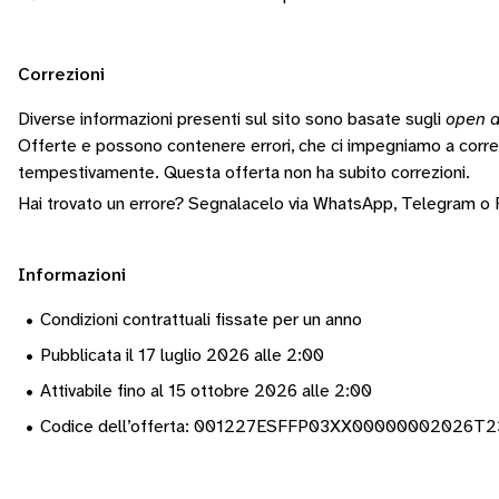
Correzioni
Diverse informazioni presenti sul sito sono basate sugli
open d
Offerte e possono contenere errori, che ci impegniamo a corr
tempestivamente.
Questa offerta non ha subito correzioni.
Hai trovato un errore? Segnalacelo via
WhatsApp
,
Telegram
o
Informazioni
•
Condizioni contrattuali fissate per un anno
•
Pubblicata il 17 luglio 2026 alle 2:00
•
Attivabile fino al 15 ottobre 2026 alle 2:00
•
Codice dell’offerta: 001227ESFFP03XX00000002026T