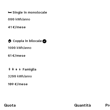
🛏️ Single in monolocale
800 kWh/anno
41 €/mese
🏠 Coppia in bilocale
1600 kWh/anno
61 €/mese
👨‍👩‍👧‍👦 Famiglia
3200 kWh/anno
109 €/mese
Quota
Quantità
Pr