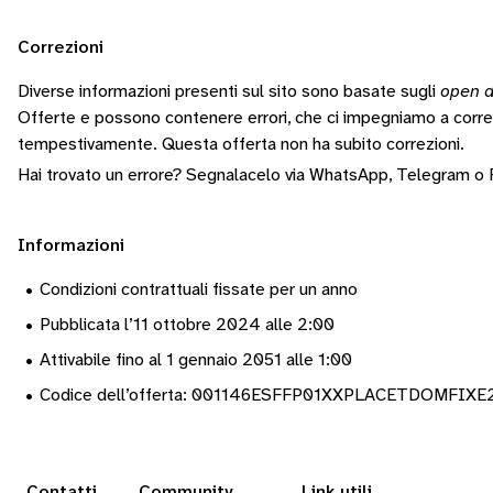
Correzioni
Diverse informazioni presenti sul sito sono basate sugli
open d
Offerte e possono contenere errori, che ci impegniamo a corr
tempestivamente.
Questa offerta non ha subito correzioni.
Hai trovato un errore? Segnalacelo via
WhatsApp
,
Telegram
o
Informazioni
•
Condizioni contrattuali fissate per un anno
•
Pubblicata l’11 ottobre 2024 alle 2:00
•
Attivabile fino al 1 gennaio 2051 alle 1:00
•
Codice dell’offerta: 001146ESFFP01XXPLACETDOMFIXE
Contatti
Community
Link utili