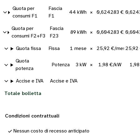
Quota per
Fascia
44 kWh
×
0,624283 €/kWh
0,624
consumi F1
F1
Quota per
Fascia
89 kWh
×
0,604283 €/kWh
0,604
consumi F2+F3
F23
Quota fissa
Fissa
1 mese
×
25,92 €/mese
25,92
Quota
Potenza
3 kW
×
1,98 €/kW
1,98
potenza
Accise e IVA
Accise e IVA
Totale bolletta
Condizioni contrattuali
Nessun costo di recesso anticipato