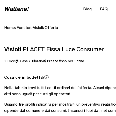
Wattene!
Blog
FAQ
Home
›
Fornitori
›
Visioli
›
Offerta
Visioli
PLACET Fissa Luce Consumer
⚡ Luce
🏠 Casa
📊 Bioraria
🔒 Prezzo fisso per 1 anno
Cosa c’è in bolletta?
ⓘ
Nella tabella trovi tutti i costi ordinari dell’offerta. Alcuni
dipend
altri sono
uguali per tutti gli operatori
.
Usiamo tre profili indicativi per mostrarti un preventivo realisti
dipende dal comune e dai consumi.
Inserisci i tuoi dati nel co