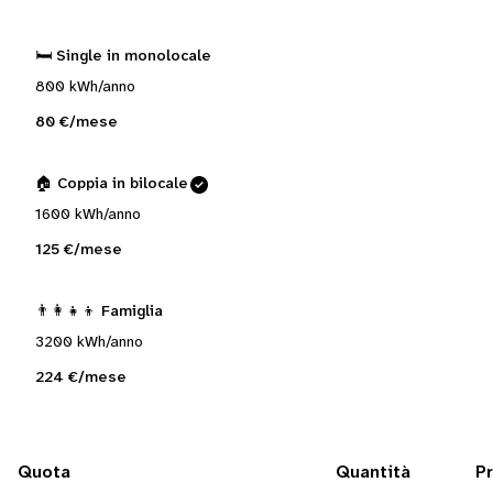
🛏️ Single in monolocale
800 kWh/anno
80 €/mese
🏠 Coppia in bilocale
1600 kWh/anno
125 €/mese
👨‍👩‍👧‍👦 Famiglia
3200 kWh/anno
224 €/mese
Quota
Quantità
P