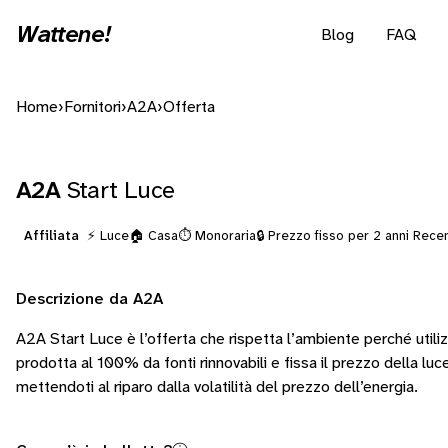
Wattene!
Blog
FAQ
Home
›
Fornitori
›
A2A
›
Offerta
A2A
Start Luce
Affiliata
⚡ Luce
🏠 Casa
⏱️ Monoraria
🔒 Prezzo fisso per 2 anni
Recen
Descrizione da A2A
A2A Start Luce è l’offerta che rispetta l’ambiente perché utiliz
prodotta al 100% da fonti rinnovabili e fissa il prezzo della luc
mettendoti al riparo dalla volatilità del prezzo dell’energia.