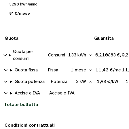
3200 kWh/anno
91 €/mese
Quota
Quantità
Quota per
Consumi
133 kWh
×
0,210883 €/kW
0,
consumi
Quota fissa
Fissa
1 mese
×
11,42 €/mese
11
Quota potenza
Potenza
3 kW
×
1,98 €/kW
1
Accise e IVA
Accise e IVA
Totale bolletta
Condizioni contrattuali