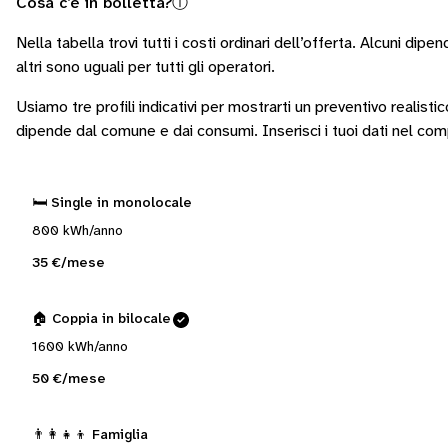
Cosa c’è in bolletta?
ⓘ
Nella tabella trovi tutti i costi ordinari dell’offerta. Alcuni
dipend
altri sono
uguali per tutti gli operatori
.
Usiamo tre profili indicativi per mostrarti un preventivo realisti
dipende dal comune e dai consumi.
Inserisci i tuoi dati nel co
🛏️ Single in monolocale
800 kWh/anno
35 €/mese
🏠 Coppia in bilocale
1600 kWh/anno
50 €/mese
👨‍👩‍👧‍👦 Famiglia