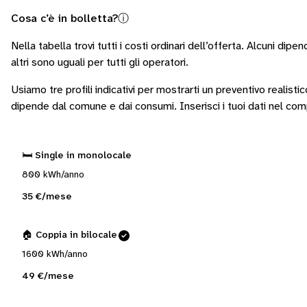
Cosa c’è in bolletta?
ⓘ
Nella tabella trovi tutti i costi ordinari dell’offerta. Alcuni
dipend
altri sono
uguali per tutti gli operatori
.
Usiamo tre profili indicativi per mostrarti un preventivo realisti
dipende dal comune e dai consumi.
Inserisci i tuoi dati nel co
🛏️ Single in monolocale
800 kWh/anno
35 €/mese
🏠 Coppia in bilocale
1600 kWh/anno
49 €/mese