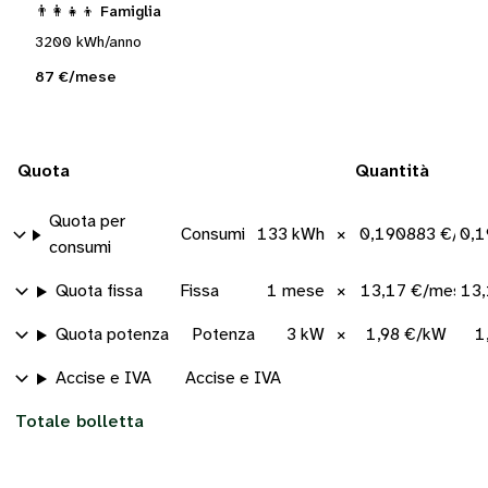
👨‍👩‍👧‍👦 Famiglia
3200 kWh/anno
87 €/mese
Quota
Quantità
Quota per
Consumi
133 kWh
×
0,190883 €/kW
0,1
consumi
Quota fissa
Fissa
1 mese
×
13,17 €/mese
13,
Quota potenza
Potenza
3 kW
×
1,98 €/kW
1
Accise e IVA
Accise e IVA
Totale bolletta