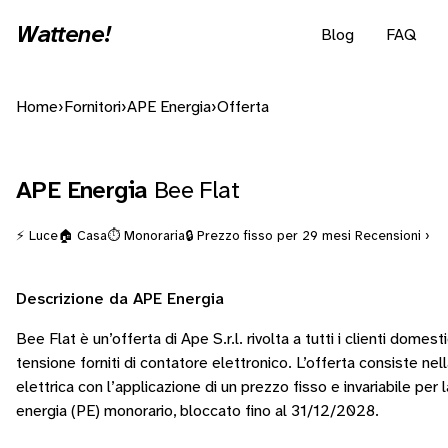
Wattene!
Blog
FAQ
Home
›
Fornitori
›
APE Energia
›
Offerta
APE Energia
Bee Flat
⚡ Luce
🏠 Casa
⏱️ Monoraria
🔒 Prezzo fisso per 29 mesi
Recensioni ›
Descrizione da APE Energia
Bee Flat è un’offerta di Ape S.r.l. rivolta a tutti i clienti domest
tensione forniti di contatore elettronico. L’offerta consiste nell
elettrica con l’applicazione di un prezzo fisso e invariabile pe
energia (PE) monorario, bloccato fino al 31/12/2028.