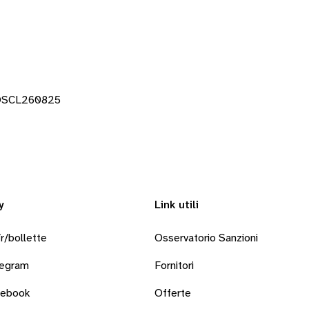
DOSCL260825
y
Link utili
r/bollette
Osservatorio Sanzioni
legram
Fornitori
cebook
Offerte