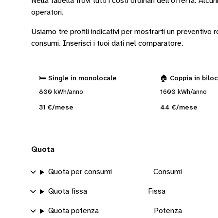
Nella tabella trovi tutti i costi ordinari dell’offerta. Alcun
operatori
.
Usiamo tre profili indicativi per mostrarti un preventivo
consumi.
Inserisci i tuoi dati nel comparatore.
🛏️ Single in monolocale
🏠 Coppia in bilo
800 kWh/anno
1600 kWh/anno
31 €/mese
44 €/mese
Quota
Quota per consumi
Consumi
Quota fissa
Fissa
Quota potenza
Potenza