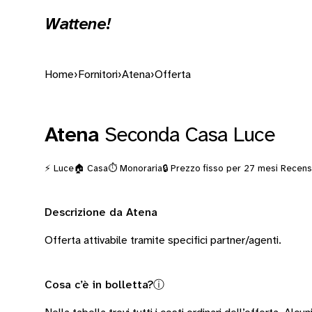
Wattene!
Home
›
Fornitori
›
Atena
›
Offerta
Atena
Seconda Casa Luce
⚡ Luce
🏠 Casa
⏱️ Monoraria
🔒 Prezzo fisso per 27 mesi
Recensi
Descrizione da Atena
Offerta attivabile tramite specifici partner/agenti.
Cosa c’è in bolletta?
ⓘ