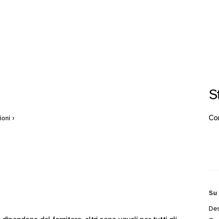
S
Con
oni ›
Su
Des