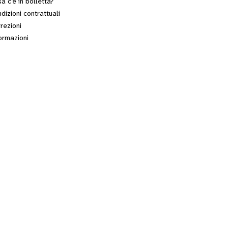
a c’è in bolletta?
dizioni contrattuali
rezioni
ormazioni