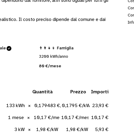
i
dipendono dal fornitore
, altri sono
uguali per tutti gli
Cos
Con
Cor
 realistico. Il costo preciso dipende dal comune e dai
Inf
cale
👨‍👩‍👧‍👦 Famiglia
3200 kWh/anno
80 €/mese
Quantità
Prezzo
Importi
133 kWh
×
0,179483 €/kWh
0,1795 €/kWh
23,93 €
1 mese
×
10,17 €/mese
10,17 €/mese
10,17 €
3 kW
×
1,98 €/kW
1,98 €/kW
5,93 €