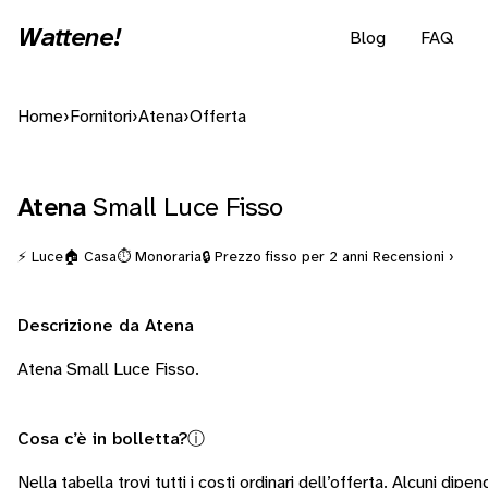
Wattene!
Blog
FAQ
Home
›
Fornitori
›
Atena
›
Offerta
Atena
Small Luce Fisso
⚡ Luce
🏠 Casa
⏱️ Monoraria
🔒 Prezzo fisso per 2 anni
Recensioni ›
Descrizione da Atena
Atena Small Luce Fisso.
Cosa c’è in bolletta?
ⓘ
Nella tabella trovi tutti i costi ordinari dell’offerta. Alcuni
dipend