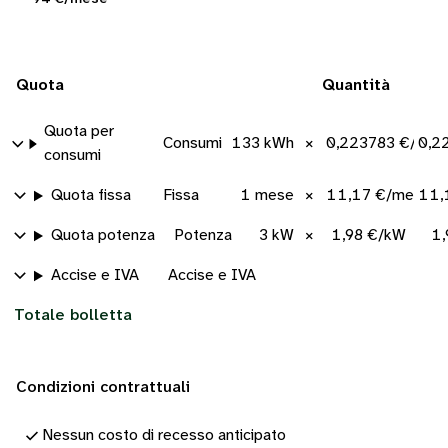
Quota
Quantità
Quota per
Consumi
133 kWh
×
0,223783 €/kWh
0,2
consumi
Quota fissa
Fissa
1 mese
×
11,17 €/mese
11,
Quota potenza
Potenza
3 kW
×
1,98 €/kW
1,
Accise e IVA
Accise e IVA
Totale bolletta
Condizioni contrattuali
Nessun costo di recesso anticipato