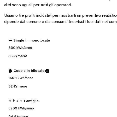
altri sono
uguali per tutti gli operatori
.
Usiamo tre profili indicativi per mostrarti un preventivo realisti
dipende dal comune e dai consumi.
Inserisci i tuoi dati nel co
🛏️ Single in monolocale
800 kWh/anno
35 €/mese
🏠 Coppia in bilocale
1600 kWh/anno
52 €/mese
👨‍👩‍👧‍👦 Famiglia
3200 kWh/anno
94 €/mese