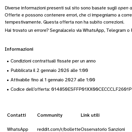
Diverse informazioni presenti sul sito sono basate sugli
open d
Offerte e possono contenere errori, che ci impegniamo a corr
tempestivamente.
Questa offerta non ha subito correzioni.
Hai trovato un errore? Segnalacelo via
WhatsApp
,
Telegram
o
Informazioni
•
Condizioni contrattuali fissate per un anno
•
Pubblicata il 2 gennaio 2026 alle 1:00
•
Attivabile fino al 1 gennaio 2027 alle 1:00
•
Codice dell’offerta: 014850ESFFP01XX00CECCCLF2601
Contatti
Community
Link utili
WhatsApp
reddit.com/r/bollette
Osservatorio Sanzioni