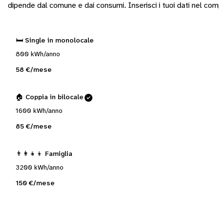
dipende dal comune e dai consumi.
Inserisci i tuoi dati nel co
🛏️ Single in monolocale
800 kWh/anno
58 €/mese
🏠 Coppia in bilocale
1600 kWh/anno
85 €/mese
👨‍👩‍👧‍👦 Famiglia
3200 kWh/anno
150 €/mese