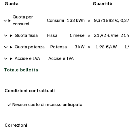
Quota
Quantità
Quota per
Consumi
133 kWh
×
0,371883 €/kWh
0,3
consumi
Quota fissa
Fissa
1 mese
×
21,92 €/mese
21,
Quota potenza
Potenza
3 kW
×
1,98 €/kW
1,
Accise e IVA
Accise e IVA
Totale bolletta
Condizioni contrattuali
Nessun costo di recesso anticipato
Correzioni