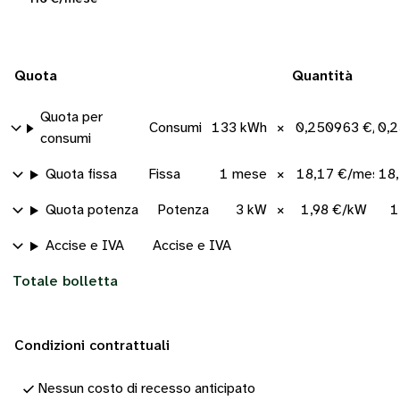
Quota
Quantità
Quota per
Consumi
133 kWh
×
0,250963 €/kW
0,
consumi
Quota fissa
Fissa
1 mese
×
18,17 €/mese
18
Quota potenza
Potenza
3 kW
×
1,98 €/kW
1
Accise e IVA
Accise e IVA
Totale bolletta
Condizioni contrattuali
Nessun costo di recesso anticipato