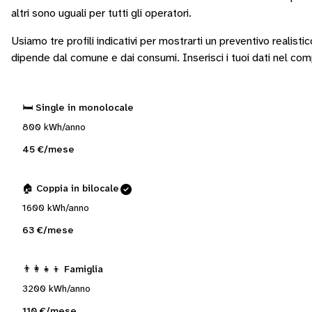
altri sono
uguali per tutti gli operatori
.
Usiamo tre profili indicativi per mostrarti un preventivo realisti
dipende dal comune e dai consumi.
Inserisci i tuoi dati nel co
🛏️ Single in monolocale
800 kWh/anno
45 €/mese
🏠 Coppia in bilocale
1600 kWh/anno
63 €/mese
👨‍👩‍👧‍👦 Famiglia
3200 kWh/anno
110 €/mese