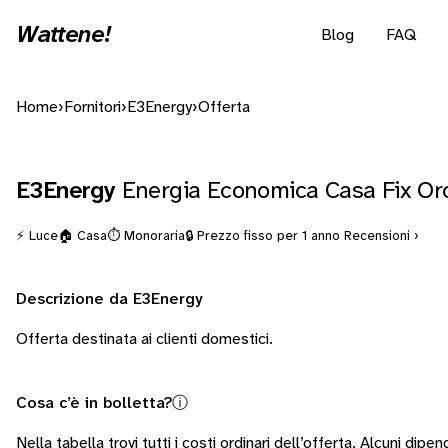
Wattene!
Blog
FAQ
Home
›
Fornitori
›
E3Energy
›
Offerta
E3Energy
Energia Economica Casa Fix O
⚡ Luce
🏠 Casa
⏱️ Monoraria
🔒 Prezzo fisso per 1 anno
Recensioni ›
Descrizione da E3Energy
Offerta destinata ai clienti domestici.
Cosa c’è in bolletta?
ⓘ
Nella tabella trovi tutti i costi ordinari dell’offerta. Alcuni
dipend