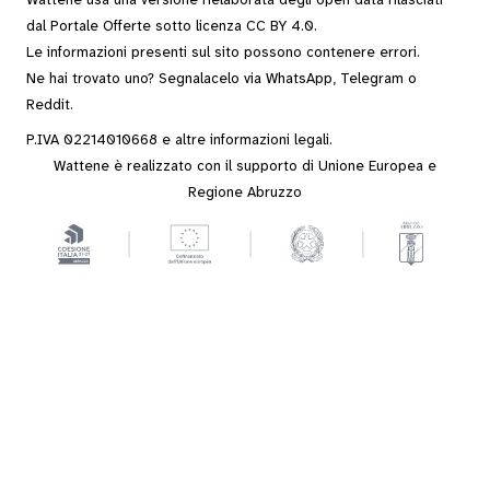
Wattene usa una versione rielaborata degli
open data
rilasciati
dal
Portale Offerte
sotto
licenza CC BY 4.0
.
Le informazioni presenti sul sito possono contenere errori.
Ne hai trovato uno? Segnalacelo via
WhatsApp
,
Telegram
o
Reddit
.
P.IVA 02214010668 e altre
informazioni legali
.
Wattene è realizzato con il supporto di Unione Europea e
Regione Abruzzo