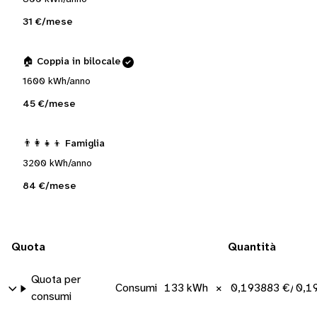
31 €/mese
🏠 Coppia in bilocale
1600 kWh/anno
45 €/mese
👨‍👩‍👧‍👦 Famiglia
3200 kWh/anno
84 €/mese
Quota
Quantità
Quota per
Consumi
133 kWh
×
0,193883 €/kWh
0,1
consumi