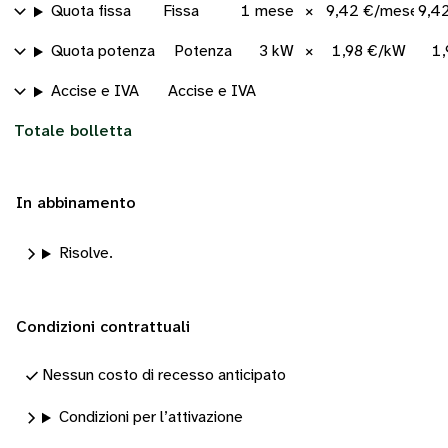
Quota fissa
Fissa
1 mese
×
9,42 €/mese
9,4
Quota potenza
Potenza
3 kW
×
1,98 €/kW
1,
Accise e IVA
Accise e IVA
Totale bolletta
In abbinamento
Risolve.
Condizioni contrattuali
Nessun costo di recesso anticipato
Condizioni per l’attivazione