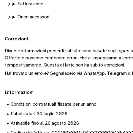
Fatturazione
Oneri accessori
Correzioni
Diverse informazioni presenti sul sito sono basate sugli
open d
Offerte e possono contenere errori, che ci impegniamo a corr
tempestivamente.
Questa offerta non ha subito correzioni.
Hai trovato un errore? Segnalacelo via
WhatsApp
,
Telegram
o
Informazioni
•
Condizioni contrattuali fissate per un anno
•
Pubblicata il 30 luglio 2026
•
Attivabile fino al 26 agosto 2026
•
Codice dell’offerta: 000190ESFML94XX1XSRKVVAX94X