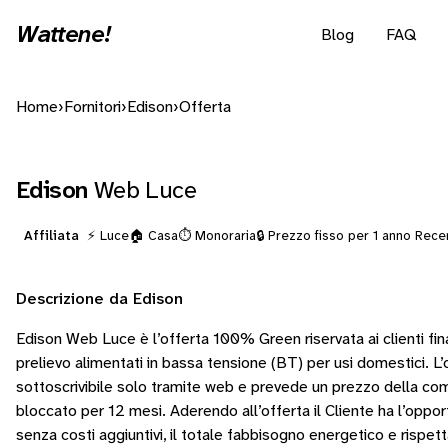
Wattene!
Blog
FAQ
Home
›
Fornitori
›
Edison
›
Offerta
Edison
Web Luce
Affiliata
⚡ Luce
🏠 Casa
⏱️ Monoraria
🔒 Prezzo fisso per 1 anno
Recen
Descrizione da Edison
Edison Web Luce è l’offerta 100% Green riservata ai clienti finali
prelievo alimentati in bassa tensione (BT) per usi domestici. L’
sottoscrivibile solo tramite web e prevede un prezzo della c
bloccato per 12 mesi. Aderendo all’offerta il Cliente ha l’opport
senza costi aggiuntivi, il totale fabbisogno energetico e rispet