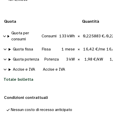
Quota
Quantità
Quota per
Consumi
133 kWh
×
0,225883 €/kW
0,2
consumi
Quota fissa
Fissa
1 mese
×
16,42 €/mese
16,
Quota potenza
Potenza
3 kW
×
1,98 €/kW
1
Accise e IVA
Accise e IVA
Totale bolletta
Condizioni contrattuali
Nessun costo di recesso anticipato