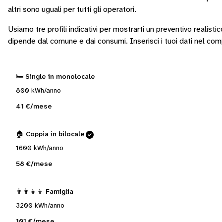
altri sono
uguali per tutti gli operatori
.
Usiamo tre profili indicativi per mostrarti un preventivo realisti
dipende dal comune e dai consumi.
Inserisci i tuoi dati nel co
🛏️ Single in monolocale
800 kWh/anno
41 €/mese
🏠 Coppia in bilocale
1600 kWh/anno
58 €/mese
👨‍👩‍👧‍👦 Famiglia
3200 kWh/anno
101 €/mese