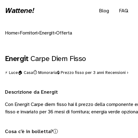
Wattene!
Blog
FAQ
Home
›
Fornitori
›
Energit
›
Offerta
Energit
Carpe Diem Fisso
⚡ Luce
🏠 Casa
⏱️ Monoraria
🔒 Prezzo fisso per 3 anni
Recensioni ›
Descrizione da Energit
Con Energit Carpe diem fisso hai il prezzo della componente e
fisso e invariato per 36 mesi di fornitura; energia verde opziona
Cosa c’è in bolletta?
ⓘ