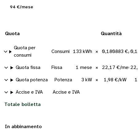
94 €/mese
Quota
Quantità
Quota per
Consumi
133 kWh
×
0,180883 €/kW
0,
consumi
Quota fissa
Fissa
1 mese
×
22,17 €/mese
22
Quota potenza
Potenza
3 kW
×
1,98 €/kW
1
Accise e IVA
Accise e IVA
Totale bolletta
In abbinamento