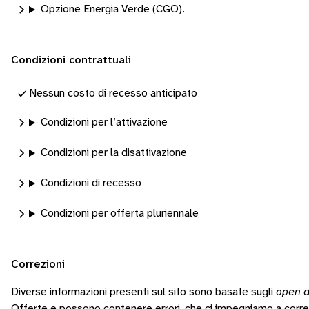
Opzione Energia Verde (CGO).
Condizioni contrattuali
Nessun costo di recesso anticipato
Condizioni per l’attivazione
Condizioni per la disattivazione
Condizioni di recesso
Condizioni per offerta pluriennale
Correzioni
Diverse informazioni presenti sul sito sono basate sugli
open d
Offerte e possono contenere errori, che ci impegniamo a corr