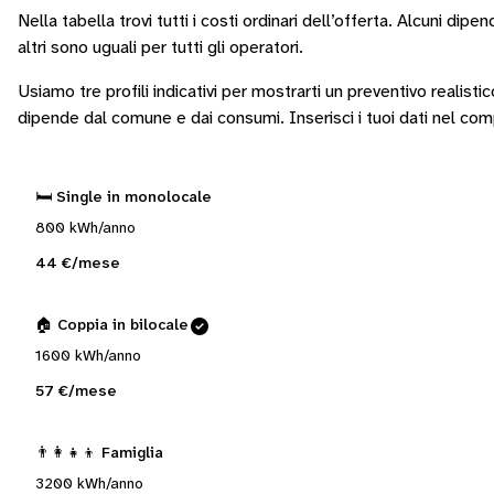
Nella tabella trovi tutti i costi ordinari dell’offerta. Alcuni
dipend
altri sono
uguali per tutti gli operatori
.
Usiamo tre profili indicativi per mostrarti un preventivo realisti
dipende dal comune e dai consumi.
Inserisci i tuoi dati nel co
🛏️ Single in monolocale
800 kWh/anno
44 €/mese
🏠 Coppia in bilocale
1600 kWh/anno
57 €/mese
👨‍👩‍👧‍👦 Famiglia
3200 kWh/anno