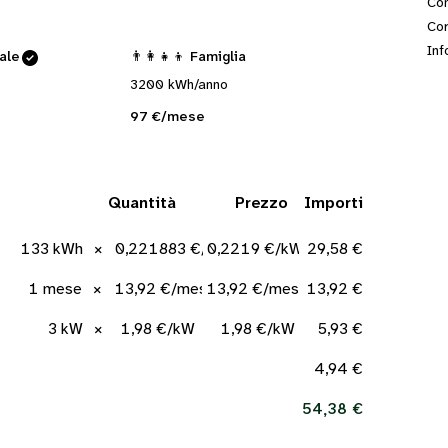
Con
Cor
Inf
cale
👨‍👩‍👧‍👦 Famiglia
3200 kWh/anno
97 €/mese
Quantità
Prezzo
Importi
133 kWh
×
0,221883 €/kWh
0,2219 €/kWh
29,58 €
1 mese
×
13,92 €/mese
13,92 €/mese
13,92 €
3 kW
×
1,98 €/kW
1,98 €/kW
5,93 €
4,94 €
54,38 €