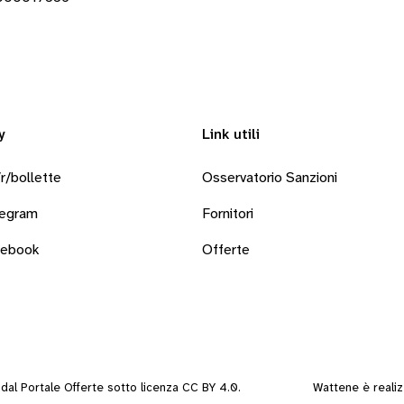
y
Link utili
r/bollette
Osservatorio Sanzioni
legram
Fornitori
cebook
Offerte
i dal
Portale Offerte
sotto
licenza CC BY 4.0
.
Wattene è reali