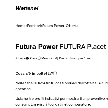
Wattene!
Home
›
Fornitori
›
Futura Power
›
Offerta
Futura Power
FUTURA Placet 
⚡ Luce
🏠 Casa
⏱️ Monoraria
🔒 Prezzo fisso per 1 anno
Cosa c’è in bolletta?
ⓘ
Nella tabella trovi tutti i costi ordinari dell’offerta. Alcun
operatori
.
Usiamo tre profili indicativi per mostrarti un preventivo
consumi.
Inserisci i tuoi dati nel comparatore.