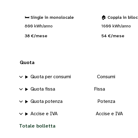
🛏️ Single in monolocale
🏠 Coppia in bilo
800 kWh/anno
1600 kWh/anno
38 €/mese
54 €/mese
Quota
Quota per consumi
Consumi
Quota fissa
Fissa
Quota potenza
Potenza
Accise e IVA
Accise e IVA
Totale bolletta