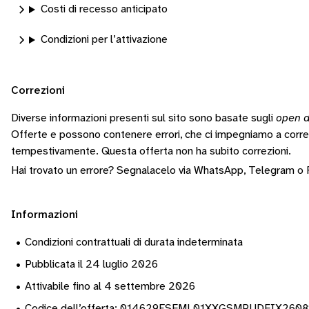
Costi di recesso anticipato
Condizioni per l’attivazione
Correzioni
Diverse informazioni presenti sul sito sono basate sugli
open d
Offerte e possono contenere errori, che ci impegniamo a corr
tempestivamente.
Questa offerta non ha subito correzioni.
Hai trovato un errore? Segnalacelo via
WhatsApp
,
Telegram
o
Informazioni
•
Condizioni contrattuali di durata indeterminata
•
Pubblicata il 24 luglio 2026
•
Attivabile fino al 4 settembre 2026
•
Codice dell’offerta: 014629ESFML01XXGSMPUDFIX260