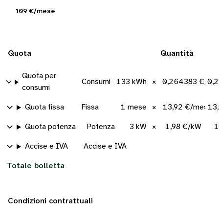
109 €/mese
Quota
Quantità
Quota per
Consumi
133 kWh
×
0,264383 €/kW
0,
consumi
Quota fissa
Fissa
1 mese
×
13,92 €/mese
13
Quota potenza
Potenza
3 kW
×
1,98 €/kW
1
Accise e IVA
Accise e IVA
Totale bolletta
Condizioni contrattuali