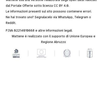
Wattene usa una versione rielaborata degli
open data
rilasciati
dal
Portale Offerte
sotto
licenza CC BY 4.0
.
Le informazioni presenti sul sito possono contenere errori.
Ne hai trovato uno? Segnalacelo via
WhatsApp
,
Telegram
o
Reddit
.
P.IVA 02214010668 e altre
informazioni legali
.
Wattene è realizzato con il supporto di Unione Europea e
Regione Abruzzo