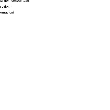
dizioni contrattuali
rezioni
ormazioni