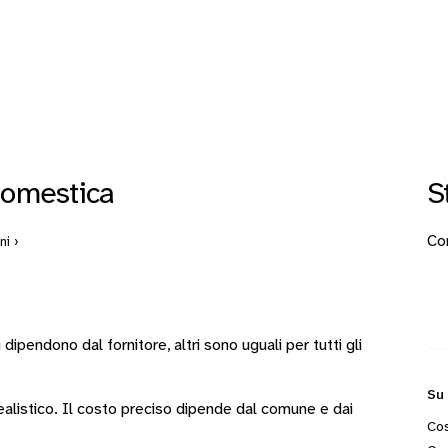
Domestica
S
Con
ni ›
i
dipendono dal fornitore
, altri sono
uguali per tutti gli
Su
 realistico. Il costo preciso dipende dal comune e dai
Cos