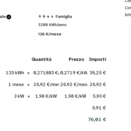
Con
Cor
Inf
cale
👨‍👩‍👧‍👦 Famiglia
3200 kWh/anno
126 €/mese
Quantità
Prezzo
Importi
133 kWh
×
0,271883 €/kWh
0,2719 €/kWh
36,25 €
1 mese
×
26,92 €/mese
26,92 €/mese
26,92 €
3 kW
×
1,98 €/kW
1,98 €/kW
5,93 €
6,91 €
76,01 €