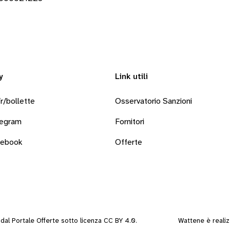
y
Link utili
r/bollette
Osservatorio Sanzioni
legram
Fornitori
cebook
Offerte
i dal
Portale Offerte
sotto
licenza CC BY 4.0
.
Wattene è reali