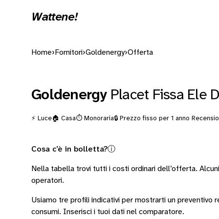
Wattene!
Home
›
Fornitori
›
Goldenergy
›
Offerta
Goldenergy
Placet Fissa Ele 
⚡ Luce
🏠 Casa
⏱️ Monoraria
🔒 Prezzo fisso per 1 anno
Recensio
Cosa c’è in bolletta?
ⓘ
Nella tabella trovi tutti i costi ordinari dell’offerta. Alcun
operatori
.
Usiamo tre profili indicativi per mostrarti un preventivo
consumi.
Inserisci i tuoi dati nel comparatore.