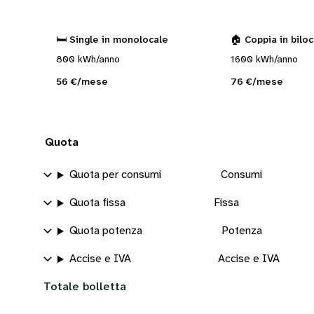
🛏️ Single in monolocale
🏠 Coppia in bilo
800 kWh/anno
1600 kWh/anno
56 €/mese
76 €/mese
Quota
Quota per consumi
Consumi
Quota fissa
Fissa
Quota potenza
Potenza
Accise e IVA
Accise e IVA
Totale bolletta