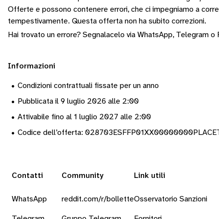
Offerte e possono contenere errori, che ci impegniamo a corr
tempestivamente.
Questa offerta non ha subito correzioni.
Hai trovato un errore? Segnalacelo via
WhatsApp
,
Telegram
o
Informazioni
•
Condizioni contrattuali fissate per un anno
•
Pubblicata il 9 luglio 2026 alle 2:00
•
Attivabile fino al 1 luglio 2027 alle 2:00
•
Codice dell’offerta: 028703ESFFP01XX00000000PLACE
Contatti
Community
Link utili
WhatsApp
reddit.com/r/bollette
Osservatorio Sanzioni
Telegram
Gruppo Telegram
Fornitori