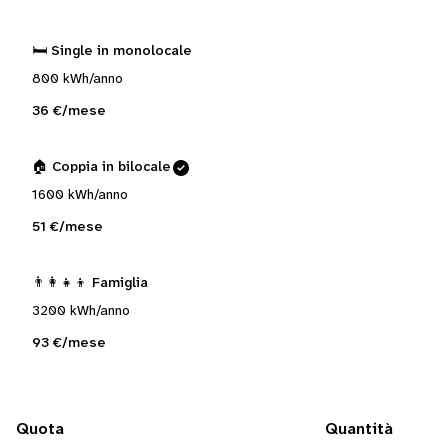
🛏️ Single in monolocale
800 kWh/anno
36 €/mese
🏠 Coppia in bilocale
1600 kWh/anno
51 €/mese
👨‍👩‍👧‍👦 Famiglia
3200 kWh/anno
93 €/mese
Quota
Quantità