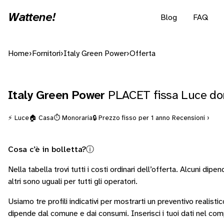
Wattene!
Blog
FAQ
Home
›
Fornitori
›
Italy Green Power
›
Offerta
Italy Green Power
PLACET fissa Luce do
⚡ Luce
🏠 Casa
⏱️ Monoraria
🔒 Prezzo fisso per 1 anno
Recensioni ›
Cosa c’è in bolletta?
ⓘ
Nella tabella trovi tutti i costi ordinari dell’offerta. Alcuni
dipend
altri sono
uguali per tutti gli operatori
.
Usiamo tre profili indicativi per mostrarti un preventivo realisti
dipende dal comune e dai consumi.
Inserisci i tuoi dati nel co