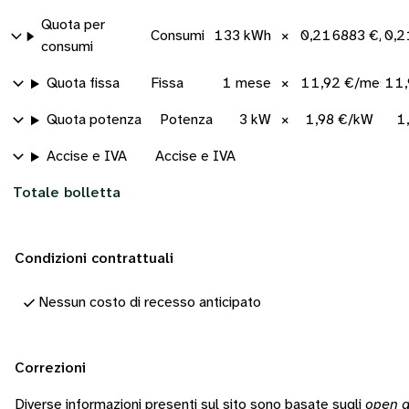
Quota per
Consumi
133 kWh
×
0,216883 €/kW
0,2
consumi
Quota fissa
Fissa
1 mese
×
11,92 €/mese
11,
Quota potenza
Potenza
3 kW
×
1,98 €/kW
1
Accise e IVA
Accise e IVA
Totale bolletta
Condizioni contrattuali
Nessun costo di recesso anticipato
Correzioni
Diverse informazioni presenti sul sito sono basate sugli
open d