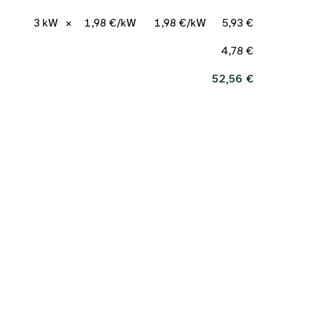
3 kW
×
1,98 €/kW
1,98 €/kW
5,93 €
4,78 €
52,56 €