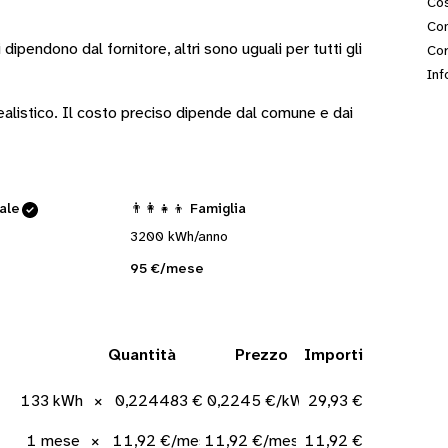
Cos
Con
i
dipendono dal fornitore
, altri sono
uguali per tutti gli
Cor
Inf
 realistico. Il costo preciso dipende dal comune e dai
cale
👨‍👩‍👧‍👦 Famiglia
3200 kWh/anno
95 €/mese
Quantità
Prezzo
Importi
133 kWh
×
0,224483 €/kWh
0,2245 €/kWh
29,93 €
1 mese
×
11,92 €/mese
11,92 €/mese
11,92 €