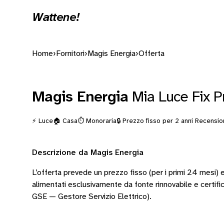
Wattene!
Home
›
Fornitori
›
Magis Energia
›
Offerta
Magis Energia
Mia Luce Fix P
⚡ Luce
🏠 Casa
⏱️ Monoraria
🔒 Prezzo fisso per 2 anni
Recension
Descrizione da Magis Energia
L’offerta prevede un prezzo fisso (per i primi 24 mesi) e 
alimentati esclusivamente da fonte rinnovabile e certifi
GSE — Gestore Servizio Elettrico).