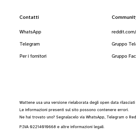
Contatti
Communit
WhatsApp
reddit.com/
Telegram
Gruppo Te
Per i fornitori
Gruppo Fa
Wattene usa una versione rielaborata degli
open data
rilasciat
Le informazioni presenti sul sito possono contenere errori.
Ne hai trovato uno? Segnalacelo via
WhatsApp
,
Telegram
o
Red
P.IVA 02214010668 e altre
informazioni legali
.