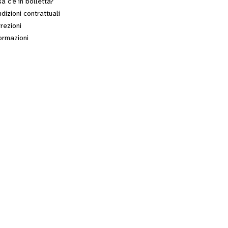
a c’è in bolletta?
dizioni contrattuali
rezioni
ormazioni