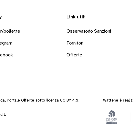
y
Link utili
r/bollette
Osservatorio Sanzioni
legram
Fornitori
cebook
Offerte
i dal
Portale Offerte
sotto
licenza CC BY 4.0
.
Wattene è reali
dit
.