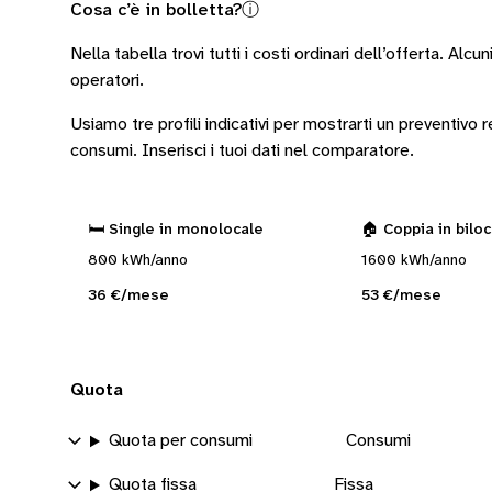
Cosa c’è in bolletta?
ⓘ
Nella tabella trovi tutti i costi ordinari dell’offerta. Alcun
operatori
.
Usiamo tre profili indicativi per mostrarti un preventivo
consumi.
Inserisci i tuoi dati nel comparatore.
🛏️ Single in monolocale
🏠 Coppia in bilo
800 kWh/anno
1600 kWh/anno
36 €/mese
53 €/mese
Quota
Quota per consumi
Consumi
Quota fissa
Fissa