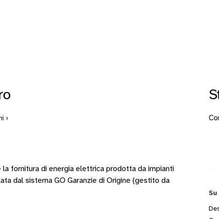
ro
S
Con
i ›
la fornitura di energia elettrica prodotta da impianti
cata dal sistema GO Garanzie di Origine (gestito da
Su
Des