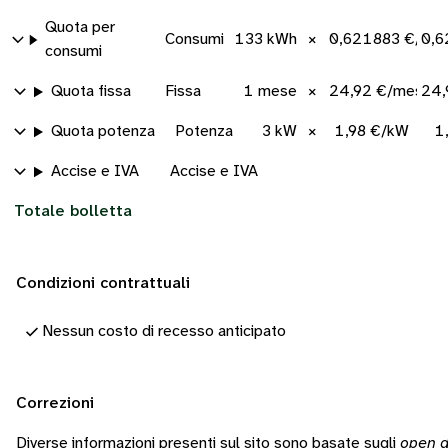
Quota per
Consumi
133 kWh
×
0,621883 €/kW
0,6
consumi
Quota fissa
Fissa
1 mese
×
24,92 €/mese
24,
Quota potenza
Potenza
3 kW
×
1,98 €/kW
1
Accise e IVA
Accise e IVA
Totale bolletta
Condizioni contrattuali
Nessun costo di recesso anticipato
Correzioni
Diverse informazioni presenti sul sito sono basate sugli
open d