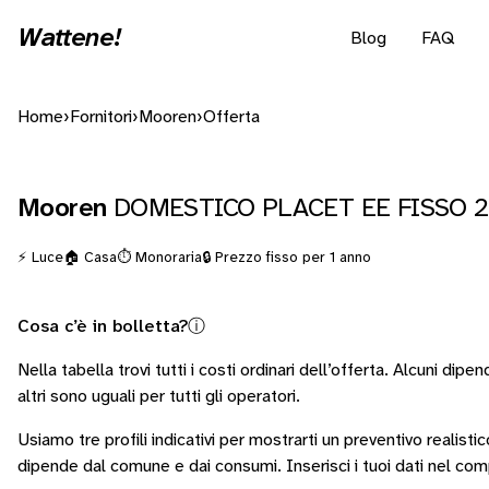
Wattene!
Blog
FAQ
Home
›
Fornitori
›
Mooren
›
Offerta
Mooren
DOMESTICO PLACET EE FISSO 2
⚡ Luce
🏠 Casa
⏱️ Monoraria
🔒 Prezzo fisso per 1 anno
Cosa c’è in bolletta?
ⓘ
Nella tabella trovi tutti i costi ordinari dell’offerta. Alcuni
dipend
altri sono
uguali per tutti gli operatori
.
Usiamo tre profili indicativi per mostrarti un preventivo realisti
dipende dal comune e dai consumi.
Inserisci i tuoi dati nel co