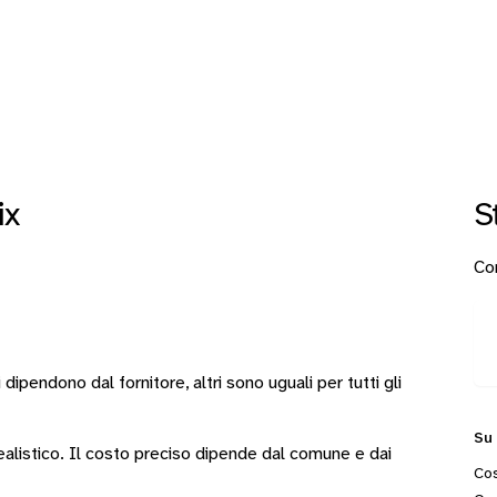
ix
S
Con
i
dipendono dal fornitore
, altri sono
uguali per tutti gli
Su
 realistico. Il costo preciso dipende dal comune e dai
Cos