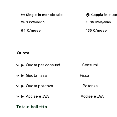
🛏️ Single in monolocale
🏠 Coppia in bilo
800 kWh/anno
1600 kWh/anno
84 €/mese
138 €/mese
Quota
Quota per consumi
Consumi
Quota fissa
Fissa
Quota potenza
Potenza
Accise e IVA
Accise e IVA
Totale bolletta