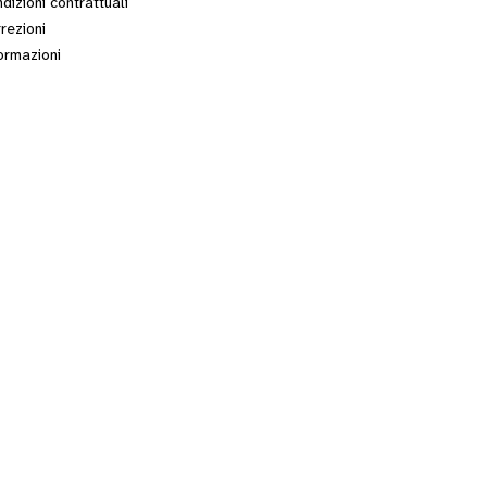
dizioni contrattuali
rezioni
ormazioni