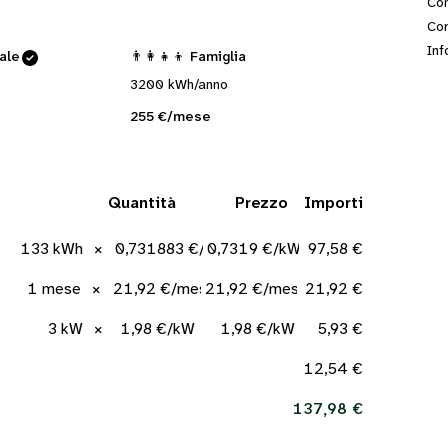
Con
Cor
Inf
cale
👨‍👩‍👧‍👦 Famiglia
3200 kWh/anno
255 €/mese
Quantità
Prezzo
Importi
133 kWh
×
0,731883 €/kWh
0,7319 €/kWh
97,58 €
1 mese
×
21,92 €/mese
21,92 €/mese
21,92 €
3 kW
×
1,98 €/kW
1,98 €/kW
5,93 €
12,54 €
137,98 €