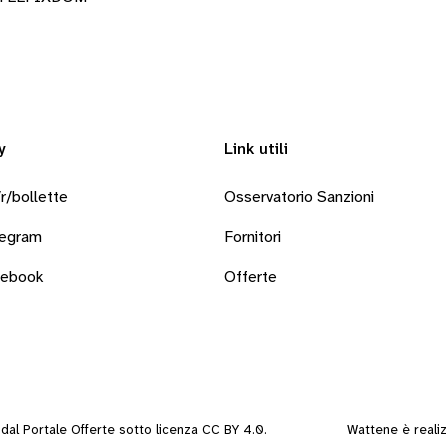
y
Link utili
r/bollette
Osservatorio Sanzioni
legram
Fornitori
cebook
Offerte
i dal
Portale Offerte
sotto
licenza CC BY 4.0
.
Wattene è reali