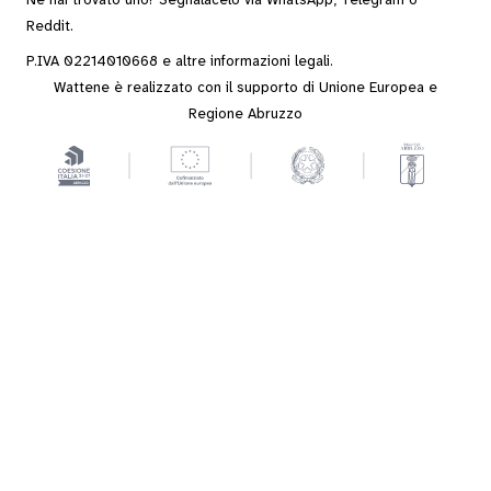
Ne hai trovato uno? Segnalacelo via
WhatsApp
,
Telegram
o
Reddit
.
P.IVA 02214010668 e altre
informazioni legali
.
Wattene è realizzato con il supporto di Unione Europea e
Regione Abruzzo