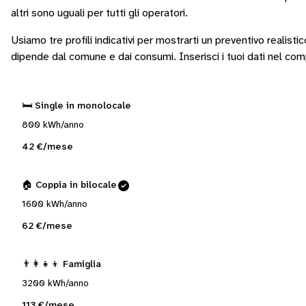
altri sono
uguali per tutti gli operatori
.
Usiamo tre profili indicativi per mostrarti un preventivo realisti
dipende dal comune e dai consumi.
Inserisci i tuoi dati nel co
🛏️ Single in monolocale
800 kWh/anno
42 €/mese
🏠 Coppia in bilocale
1600 kWh/anno
62 €/mese
👨‍👩‍👧‍👦 Famiglia
3200 kWh/anno
113 €/mese