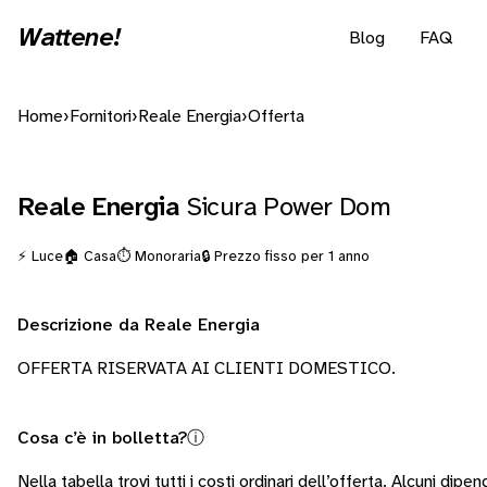
Wattene!
Blog
FAQ
Home
›
Fornitori
›
Reale Energia
›
Offerta
Reale Energia
Sicura Power Dom
⚡ Luce
🏠 Casa
⏱️ Monoraria
🔒 Prezzo fisso per 1 anno
Descrizione da Reale Energia
OFFERTA RISERVATA AI CLIENTI DOMESTICO.
Cosa c’è in bolletta?
ⓘ
Nella tabella trovi tutti i costi ordinari dell’offerta. Alcuni
dipend