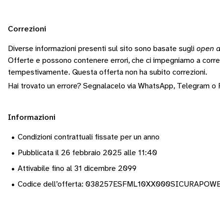
Correzioni
Diverse informazioni presenti sul sito sono basate sugli
open d
Offerte e possono contenere errori, che ci impegniamo a corr
tempestivamente.
Questa offerta non ha subito correzioni.
Hai trovato un errore? Segnalacelo via
WhatsApp
,
Telegram
o
Informazioni
•
Condizioni contrattuali fissate per un anno
•
Pubblicata il 26 febbraio 2025 alle 11:40
•
Attivabile fino al 31 dicembre 2099
•
Codice dell’offerta: 038257ESFML10XX000SICURAPO