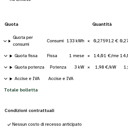
Quota
Quantità
Quota per
Consumi
133 kWh
×
0,275912 €/kW
0,2
consumi
Quota fissa
Fissa
1 mese
×
14,01 €/mese
14,
Quota potenza
Potenza
3 kW
×
1,98 €/kW
1
Accise e IVA
Accise e IVA
Totale bolletta
Condizioni contrattuali
Nessun costo di recesso anticipato