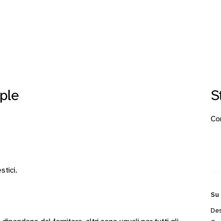
ple
S
Con
stici.
Su
Des