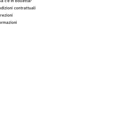
a c’è in bolletta?
dizioni contrattuali
rezioni
ormazioni