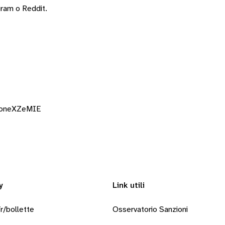
gram
o
Reddit
.
noneXZeMIE
y
Link utili
r/bollette
Osservatorio Sanzioni