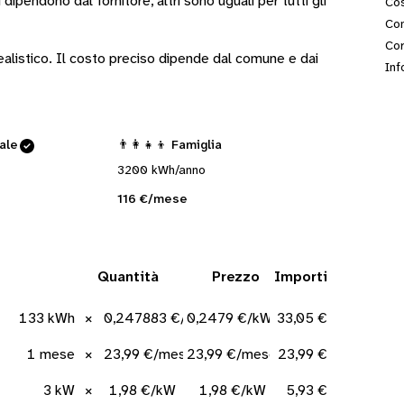
i
dipendono dal fornitore
, altri sono
uguali per tutti gli
Cos
Con
Cor
 realistico. Il costo preciso dipende dal comune e dai
Inf
cale
👨‍👩‍👧‍👦 Famiglia
3200 kWh/anno
116 €/mese
Quantità
Prezzo
Importi
133 kWh
×
0,247883 €/kWh
0,2479 €/kWh
33,05 €
1 mese
×
23,99 €/mese
23,99 €/mese
23,99 €
3 kW
×
1,98 €/kW
1,98 €/kW
5,93 €