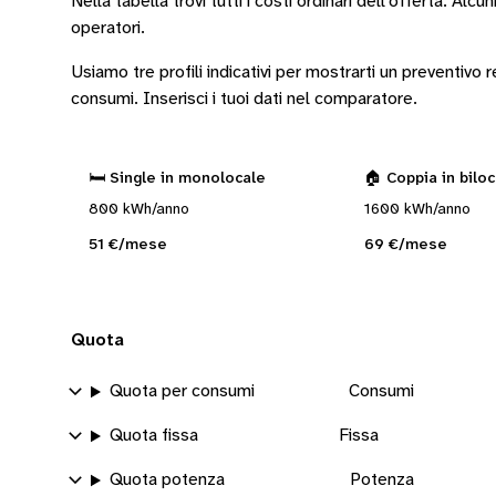
Nella tabella trovi tutti i costi ordinari dell’offerta. Alcun
operatori
.
Usiamo tre profili indicativi per mostrarti un preventivo
consumi.
Inserisci i tuoi dati nel comparatore.
🛏️ Single in monolocale
🏠 Coppia in bilo
800 kWh/anno
1600 kWh/anno
51 €/mese
69 €/mese
Quota
Quota per consumi
Consumi
Quota fissa
Fissa
Quota potenza
Potenza