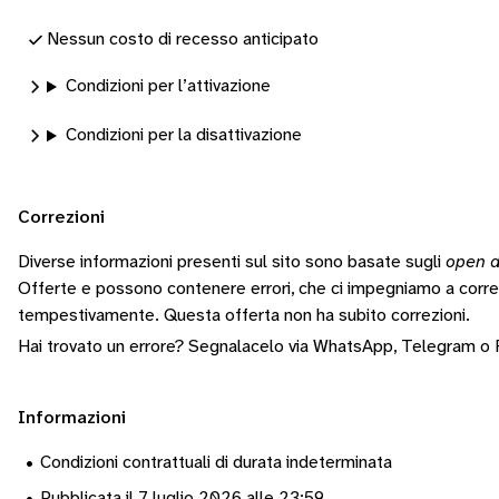
Nessun costo di recesso anticipato
Condizioni per l’attivazione
Condizioni per la disattivazione
Correzioni
Diverse informazioni presenti sul sito sono basate sugli
open d
Offerte e possono contenere errori, che ci impegniamo a corr
tempestivamente.
Questa offerta non ha subito correzioni.
Hai trovato un errore? Segnalacelo via
WhatsApp
,
Telegram
o
Informazioni
•
Condizioni contrattuali di durata indeterminata
•
Pubblicata il 7 luglio 2026 alle 23:59