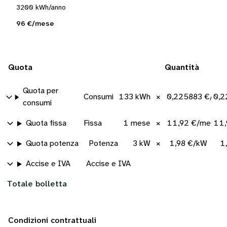
3200 kWh/anno
96 €/mese
Quota
Quantità
Quota per
Consumi
133 kWh
×
0,225883 €/kW
0,2
consumi
Quota fissa
Fissa
1 mese
×
11,92 €/mese
11,
Quota potenza
Potenza
3 kW
×
1,98 €/kW
1
Accise e IVA
Accise e IVA
Totale bolletta
Condizioni contrattuali