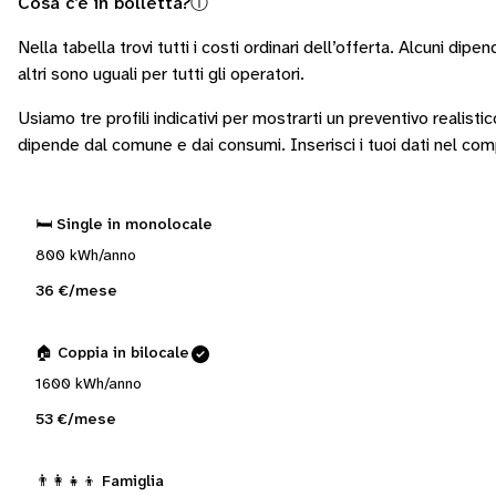
Cosa c’è in bolletta?
ⓘ
Nella tabella trovi tutti i costi ordinari dell’offerta. Alcuni
dipend
altri sono
uguali per tutti gli operatori
.
Usiamo tre profili indicativi per mostrarti un preventivo realisti
dipende dal comune e dai consumi.
Inserisci i tuoi dati nel co
🛏️ Single in monolocale
800 kWh/anno
36 €/mese
🏠 Coppia in bilocale
1600 kWh/anno
53 €/mese
👨‍👩‍👧‍👦 Famiglia