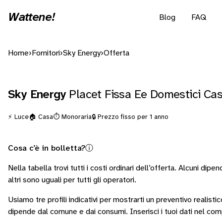
Wattene!
Blog
FAQ
Home
›
Fornitori
›
Sky Energy
›
Offerta
Sky Energy
Placet Fissa Ee Domestici Ca
⚡ Luce
🏠 Casa
⏱️ Monoraria
🔒 Prezzo fisso per 1 anno
Cosa c’è in bolletta?
ⓘ
Nella tabella trovi tutti i costi ordinari dell’offerta. Alcuni
dipend
altri sono
uguali per tutti gli operatori
.
Usiamo tre profili indicativi per mostrarti un preventivo realisti
dipende dal comune e dai consumi.
Inserisci i tuoi dati nel co