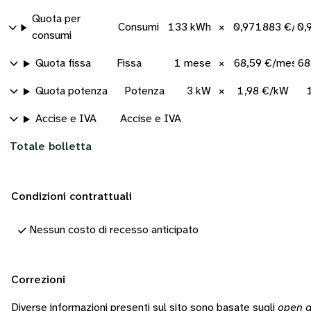
Quota per
Consumi
133 kWh
×
0,971883 €/kW
0,
consumi
Quota fissa
Fissa
1 mese
×
68,59 €/mese
68
Quota potenza
Potenza
3 kW
×
1,98 €/kW
Accise e IVA
Accise e IVA
Totale bolletta
Condizioni contrattuali
Nessun costo di recesso anticipato
Correzioni
Diverse informazioni presenti sul sito sono basate sugli
open d