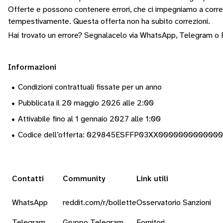
Offerte e possono contenere errori, che ci impegniamo a corr
tempestivamente.
Questa offerta non ha subito correzioni.
Hai trovato un errore? Segnalacelo via
WhatsApp
,
Telegram
o
Informazioni
•
Condizioni contrattuali fissate per un anno
•
Pubblicata il 20 maggio 2026 alle 2:00
•
Attivabile fino al 1 gennaio 2027 alle 1:00
•
Codice dell’offerta: 029845ESFFP03XX000000000000
Contatti
Community
Link utili
WhatsApp
reddit.com/r/bollette
Osservatorio Sanzioni
Telegram
Gruppo Telegram
Fornitori