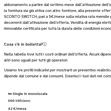
abbonamento a partire dal settimo mese dall’attivazione dell’of
la fornitura sia già attiva con altro fornitore, alla presente offer
SCONTO SWITCH, pari a 5€/mese sulla relativa rata mensile pe
decorrenti dall’attivazione dell’offerta. Vendita di energia ele
rinnovabile certificata per tutta la durata delle condizioni eco
Cosa c’è in bolletta?
ⓘ
Nella tabella trovi tutti i costi ordinari dell’offerta. Alcuni
dipend
altri sono
uguali per tutti gli operatori
.
Usiamo tre profili indicativi per mostrarti un preventivo realisti
dipende dal comune e dai consumi.
Inserisci i tuoi dati nel co
🛏️ Single in monolocale
800 kWh/anno
42 €/mese