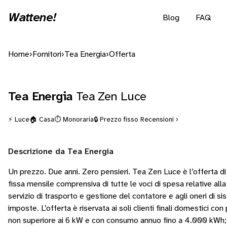
Wattene!
Blog
FAQ
Home
›
Fornitori
›
Tea Energia
›
Offerta
Tea Energia
Tea Zen Luce
⚡ Luce
🏠 Casa
⏱️ Monoraria
🔒 Prezzo fisso
Recensioni ›
Descrizione da Tea Energia
Un prezzo. Due anni. Zero pensieri. Tea Zen Luce è l’offerta di
fissa mensile comprensiva di tutte le voci di spesa relative alla
servizio di trasporto e gestione del contatore e agli oneri di s
imposte. L’offerta è riservata ai soli clienti finali domestici co
non superiore ai 6 kW e con consumo annuo fino a 4.000 kWh;