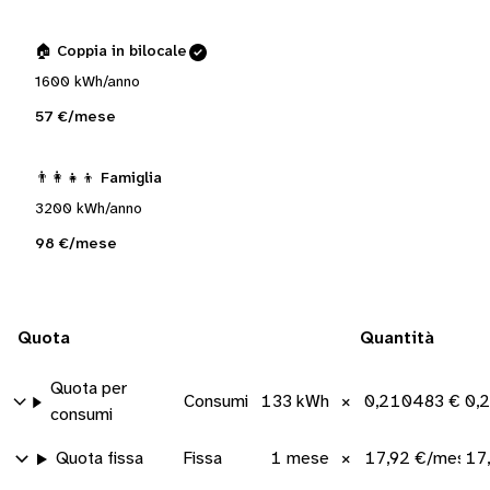
🏠 Coppia in bilocale
1600 kWh/anno
57 €/mese
👨‍👩‍👧‍👦 Famiglia
3200 kWh/anno
98 €/mese
Quota
Quantità
Quota per
Consumi
133 kWh
×
0,210483 €/k
0,
consumi
Quota fissa
Fissa
1 mese
×
17,92 €/mese
17