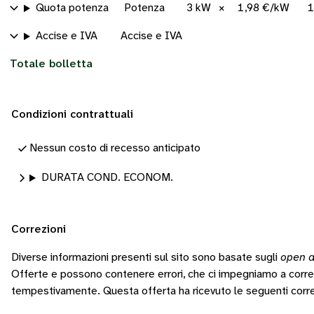
Quota potenza
Potenza
3 kW
×
1,98 €/kW
1
Accise e IVA
Accise e IVA
Totale bolletta
Condizioni contrattuali
Nessun costo di recesso anticipato
DURATA COND. ECONOM.
Correzioni
Diverse informazioni presenti sul sito sono basate sugli
open d
Offerte e possono contenere errori, che ci impegniamo a corr
tempestivamente.
Questa offerta ha ricevuto le seguenti corre