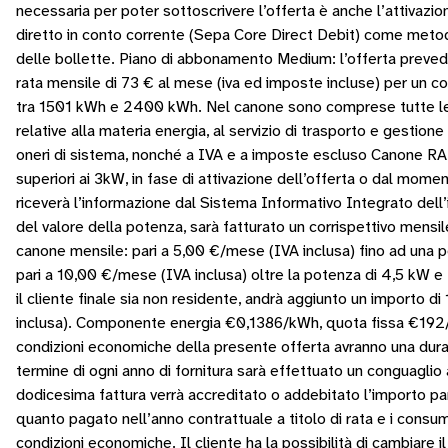
necessaria per poter sottoscrivere l’offerta è anche l’attivazio
diretto in conto corrente (Sepa Core Direct Debit) come met
delle bollette. Piano di abbonamento Medium: l’offerta preved
rata mensile di 73 € al mese (iva ed imposte incluse) per un 
tra 1501 kWh e 2400 kWh. Nel canone sono comprese tutte le
relative alla materia energia, al servizio di trasporto e gestione
oneri di sistema, nonché a IVA e a imposte escluso Canone RA
superiori ai 3kW, in fase di attivazione dell’offerta o dal moment
riceverà l’informazione dal Sistema Informativo Integrato dell
del valore della potenza, sarà fatturato un corrispettivo mensil
canone mensile: pari a 5,00 €/mese (IVA inclusa) fino ad una 
pari a 10,00 €/mese (IVA inclusa) oltre la potenza di 4,5 kW e
il cliente finale sia non residente, andrà aggiunto un importo 
inclusa). Componente energia €0,1386/kWh, quota fissa €192
condizioni economiche della presente offerta avranno una dura
termine di ogni anno di fornitura sarà effettuato un conguaglio
dodicesima fattura verrà accreditato o addebitato l’importo pari
quanto pagato nell’anno contrattuale a titolo di rata e i consumi 
condizioni economiche. Il cliente ha la possibilità di cambiare il