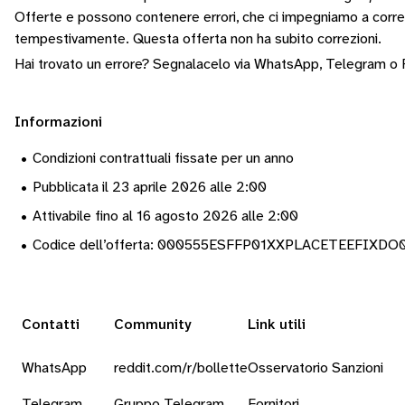
Offerte e possono contenere errori, che ci impegniamo a corr
tempestivamente.
Questa offerta non ha subito correzioni.
Hai trovato un errore? Segnalacelo via
WhatsApp
,
Telegram
o
Informazioni
•
Condizioni contrattuali fissate per un anno
•
Pubblicata il 23 aprile 2026 alle 2:00
•
Attivabile fino al 16 agosto 2026 alle 2:00
•
Codice dell’offerta: 000555ESFFP01XXPLACETEEFIXDO
Contatti
Community
Link utili
WhatsApp
reddit.com/r/bollette
Osservatorio Sanzioni
Telegram
Gruppo Telegram
Fornitori