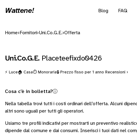
Wattene!
Blog
FAQ
Home
›
Fornitori
›
Uni.Co.G.E.
›
Offerta
Uni.Co.G.E.
Placeteefixdo0426
⚡ Luce
🏠 Casa
⏱️ Monoraria
🔒 Prezzo fisso per 1 anno
Recensioni ›
Cosa c’è in bolletta?
ⓘ
Nella tabella trovi tutti i costi ordinari dell’offerta. Alcuni
dipend
altri sono
uguali per tutti gli operatori
.
Usiamo tre profili indicativi per mostrarti un preventivo realisti
dipende dal comune e dai consumi.
Inserisci i tuoi dati nel co