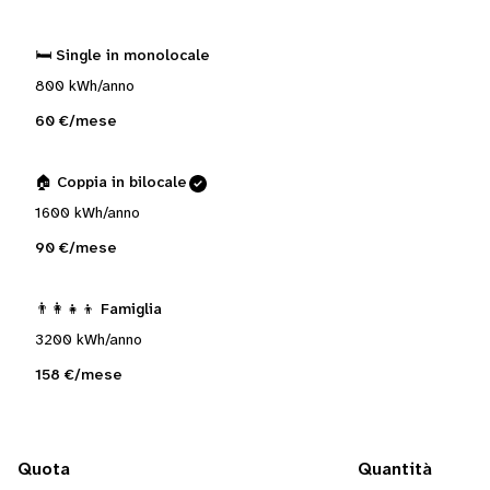
🛏️ Single in monolocale
800 kWh/anno
60 €/mese
🏠 Coppia in bilocale
1600 kWh/anno
90 €/mese
👨‍👩‍👧‍👦 Famiglia
3200 kWh/anno
158 €/mese
Quota
Quantità