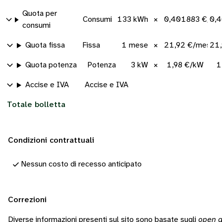
Quota per
Consumi
133 kWh
×
0,401883 €/kW
0,
consumi
Quota fissa
Fissa
1 mese
×
21,92 €/mese
21
Quota potenza
Potenza
3 kW
×
1,98 €/kW
1
Accise e IVA
Accise e IVA
Totale bolletta
Condizioni contrattuali
Nessun costo di recesso anticipato
Correzioni
Diverse informazioni presenti sul sito sono basate sugli
open d