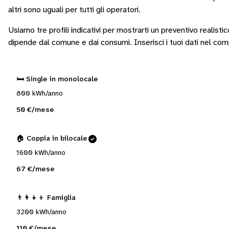
altri sono
uguali per tutti gli operatori
.
Usiamo tre profili indicativi per mostrarti un preventivo realisti
dipende dal comune e dai consumi.
Inserisci i tuoi dati nel co
🛏️ Single in monolocale
800 kWh/anno
50 €/mese
🏠 Coppia in bilocale
1600 kWh/anno
67 €/mese
👨‍👩‍👧‍👦 Famiglia
3200 kWh/anno
110 €/mese