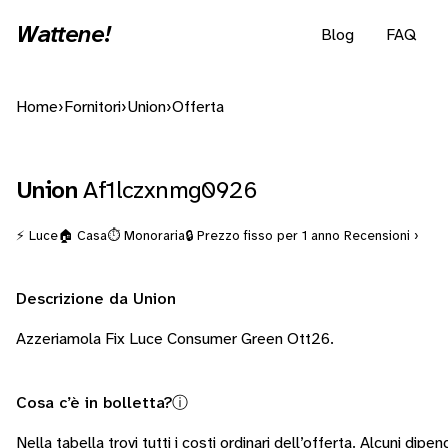
Wattene!
Blog
FAQ
Home
›
Fornitori
›
Union
›
Offerta
Union
Af1lczxnmg0926
⚡ Luce
🏠 Casa
⏱️ Monoraria
🔒 Prezzo fisso per 1 anno
Recensioni ›
Descrizione da Union
Azzeriamola Fix Luce Consumer Green Ott26.
Cosa c’è in bolletta?
ⓘ
Nella tabella trovi tutti i costi ordinari dell’offerta. Alcuni
dipend