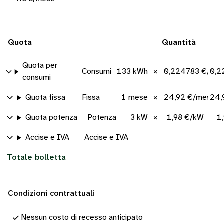
Quota
Quantità
Quota per
Consumi
133 kWh
×
0,224783 €/kW
0,2
consumi
Quota fissa
Fissa
1 mese
×
24,92 €/mese
24,
Quota potenza
Potenza
3 kW
×
1,98 €/kW
1
Accise e IVA
Accise e IVA
Totale bolletta
Condizioni contrattuali
Nessun costo di recesso anticipato