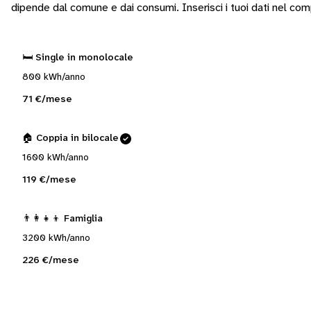
dipende dal comune e dai consumi.
Inserisci i tuoi dati nel co
🛏️ Single in monolocale
800 kWh/anno
71 €/mese
🏠 Coppia in bilocale
1600 kWh/anno
119 €/mese
👨‍👩‍👧‍👦 Famiglia
3200 kWh/anno
226 €/mese