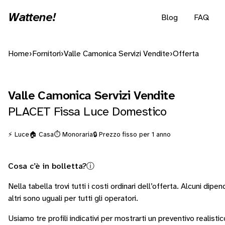
Wattene!
Blog
FAQ
Home
›
Fornitori
›
Valle Camonica Servizi Vendite
›
Offerta
Valle Camonica Servizi Vendite
PLACET Fissa Luce Domestico
⚡ Luce
🏠 Casa
⏱️ Monoraria
🔒 Prezzo fisso per 1 anno
Cosa c’è in bolletta?
ⓘ
Nella tabella trovi tutti i costi ordinari dell’offerta. Alcuni
dipend
altri sono
uguali per tutti gli operatori
.
Usiamo tre profili indicativi per mostrarti un preventivo realisti