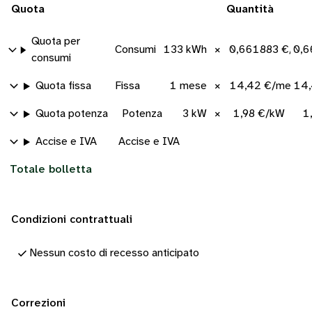
Quota
Quantità
Quota per
Consumi
133 kWh
×
0,661883 €/kW
0,6
consumi
Quota fissa
Fissa
1 mese
×
14,42 €/mese
14,
Quota potenza
Potenza
3 kW
×
1,98 €/kW
1
Accise e IVA
Accise e IVA
Totale bolletta
Condizioni contrattuali
Nessun costo di recesso anticipato
Correzioni