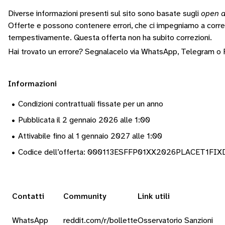
Diverse informazioni presenti sul sito sono basate sugli
open d
Offerte e possono contenere errori, che ci impegniamo a corr
tempestivamente.
Questa offerta non ha subito correzioni.
Hai trovato un errore? Segnalacelo via
WhatsApp
,
Telegram
o
Informazioni
•
Condizioni contrattuali fissate per un anno
•
Pubblicata il 2 gennaio 2026 alle 1:00
•
Attivabile fino al 1 gennaio 2027 alle 1:00
•
Codice dell’offerta: 000113ESFFP01XX2026PLACET1FI
Contatti
Community
Link utili
WhatsApp
reddit.com/r/bollette
Osservatorio Sanzioni