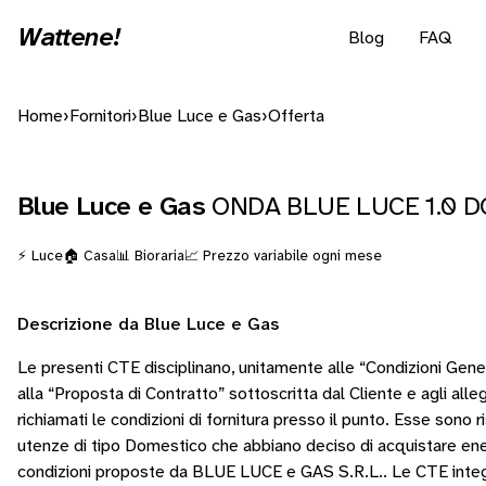
Wattene!
Blog
FAQ
Home
›
Fornitori
›
Blue Luce e Gas
›
Offerta
Blue Luce e Gas
ONDA BLUE LUCE 1.0 
⚡ Luce
🏠 Casa
📊 Bioraria
📈 Prezzo variabile ogni mese
Descrizione da Blue Luce e Gas
Le presenti CTE disciplinano, unitamente alle “Condizioni Genera
alla “Proposta di Contratto” sottoscritta dal Cliente e agli alleg
richiamati le condizioni di fornitura presso il punto. Esse sono r
utenze di tipo Domestico che abbiano deciso di acquistare ener
condizioni proposte da BLUE LUCE e GAS S.R.L.. Le CTE integ