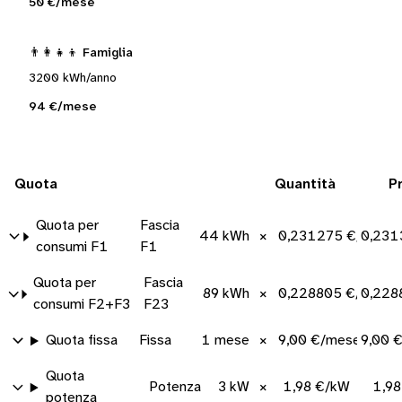
50 €/mese
👨‍👩‍👧‍👦 Famiglia
3200 kWh/anno
94 €/mese
Quota
Quantità
P
Quota per
Fascia
44 kWh
×
0,231275 €/kWh
0,231
consumi F1
F1
Quota per
Fascia
89 kWh
×
0,228805 €/kWh
0,228
consumi F2+F3
F23
Quota fissa
Fissa
1 mese
×
9,00 €/mese
9,00 
Quota
Potenza
3 kW
×
1,98 €/kW
1,9
potenza