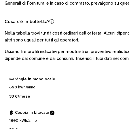
Generali di Fornitura, e in caso di contrasto, prevalgono su que
Cosa c’è in bolletta?
ⓘ
Nella tabella trovi tutti i costi ordinari dell’offerta. Alcuni
dipend
altri sono
uguali per tutti gli operatori
.
Usiamo tre profili indicativi per mostrarti un preventivo realisti
dipende dal comune e dai consumi.
Inserisci i tuoi dati nel co
🛏️ Single in monolocale
800 kWh/anno
33 €/mese
🏠 Coppia in bilocale
1600 kWh/anno