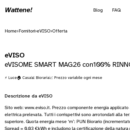
Wattene!
Blog
FAQ
Home
›
Fornitori
›
eVISO
›
Offerta
eVISO
eVISOME SMART MAG26 con100% RINN
⚡ Luce
🏠 Casa
📊 Bioraria
📈 Prezzo variabile ogni mese
Descrizione da eVISO
Sito web: www.eviso.it. Prezzo componente energia applicato a
elettrica prelevata. Tutti i corrispettivi sono arrotondati alla te
superiore. Quota energia mese ‘m’: PUN Biorario (incrementato
Spread = 0,03 €kWh e includono la certificazione della natura 