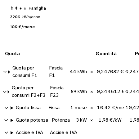
👨‍👩‍👧‍👦 Famiglia
3200 kWh/anno
100 €/mese
Quota
Quantità
P
Quota per
Fascia
44 kWh
×
0,247082 €/kWh
0,247
consumi F1
F1
Quota per
Fascia
89 kWh
×
0,244612 €/kWh
0,24
consumi F2+F3
F23
Quota fissa
Fissa
1 mese
×
10,42 €/mese
10,42
Quota potenza
Potenza
3 kW
×
1,98 €/kW
1,9
Accise e IVA
Accise e IVA