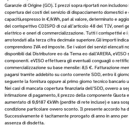
Garanzie di Origine (GO). I prezzi sopra riportati non includono i
copertura dei costi del servizio di dispacciamento domestici e
capacità,espresso in €/kWh, pari al valore, determinato e aggio
del corrispettivo CDISPD di cui all’articolo 48 del TIV, oneri g
elettrico e oneri di commercializzazione. Tutti i corrispettivi e 
arrotondati alla terza cifra decimale superiore.Gli importi indica
comprendono IVA ed imposte. Se i valori dei servizi elencati n
disponibili dal Distributore eo da Terna eo dall’ARERA, eVISO s
componenti. eVISO effettuera gli eventuali conguagli o rettific
commercializzazione su base mensile: 8,5 €. Fatturazione mens
pagarsi tramite addebito su conto corrente SDD, entro il gior
seguente la fornitura oppure al primo giorno tecnico bancario u
Nei casi di mancata copertura finanziaria dell’SDD, ovvero a se
intimazione di pagamento, il prezzo della componente Quota e
aumentato di 0,0187 €kWh (perdite di rete incluse) e sara sos
condizione particolare ovvero sconto. Il presente accordo ha d
Successivamente è tacitamente prorogato di anno in anno per ul
assenza di disdetta.