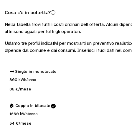
Cosa c’è in bolletta?
ⓘ
Nella tabella trovi tutti i costi ordinari dell’offerta. Alcuni
dipend
altri sono
uguali per tutti gli operatori
.
Usiamo tre profili indicativi per mostrarti un preventivo realisti
dipende dal comune e dai consumi.
Inserisci i tuoi dati nel co
🛏️ Single in monolocale
800 kWh/anno
36 €/mese
🏠 Coppia in bilocale
1600 kWh/anno
54 €/mese