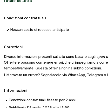
Totale bolletta
Condizioni contrattuali
Nessun costo di recesso anticipato
Correzioni
Diverse informazioni presenti sul sito sono basate sugli
open d
Offerte e possono contenere errori, che ci impegniamo a corr
tempestivamente.
Questa offerta non ha subito correzioni.
Hai trovato un errore? Segnalacelo via
WhatsApp
,
Telegram
o
Informazioni
•
Condizioni contrattuali fissate per 2 anni
•
Pubblicata l’8 aprile 2026 alle 13:00