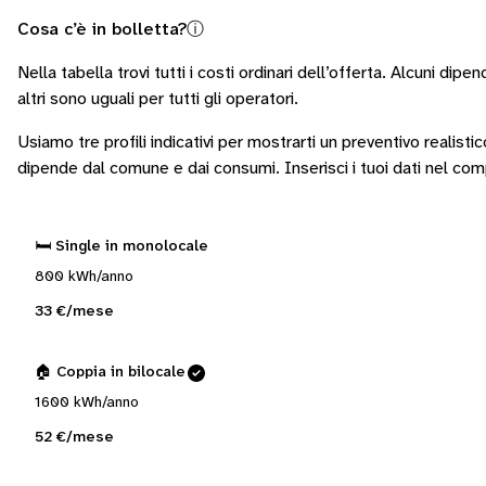
Cosa c’è in bolletta?
ⓘ
Nella tabella trovi tutti i costi ordinari dell’offerta. Alcuni
dipend
altri sono
uguali per tutti gli operatori
.
Usiamo tre profili indicativi per mostrarti un preventivo realisti
dipende dal comune e dai consumi.
Inserisci i tuoi dati nel co
🛏️ Single in monolocale
800 kWh/anno
33 €/mese
🏠 Coppia in bilocale
1600 kWh/anno
52 €/mese