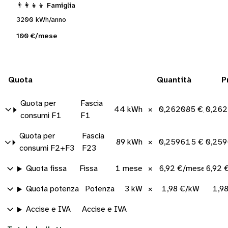
👨‍👩‍👧‍👦 Famiglia
3200 kWh/anno
100 €/mese
Quota
Quantità
P
Quota per
Fascia
44 kWh
×
0,262085 €/kWh
0,262
consumi F1
F1
Quota per
Fascia
89 kWh
×
0,259615 €/kWh
0,259
consumi F2+F3
F23
Quota fissa
Fissa
1 mese
×
6,92 €/mese
6,92 
Quota potenza
Potenza
3 kW
×
1,98 €/kW
1,9
Accise e IVA
Accise e IVA