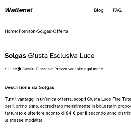
Wattene!
Blog
FAQ
Home
›
Fornitori
›
Solgas
›
Offerta
Solgas
Giusta Esclusiva Luce
⚡ Luce
🏠 Casa
📊 Bioraria
📈 Prezzo variabile ogni mese
Descrizione da Solgas
Tutti i vantaggi in un’unica offerta, scopri Giusta Luce Fine Tu
per il primo anno, accreditato mensilmente in bolletta in propo
fatturato e ulteriore sconto di 84 € per il secondo anno distrib
le stesse modalità.