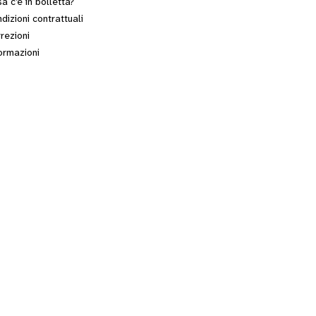
a c’è in bolletta?
dizioni contrattuali
rezioni
ormazioni