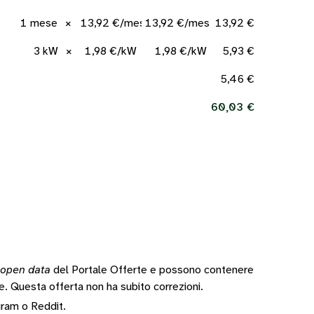
1 mese
×
13,92 €/mese
13,92 €/mese
13,92 €
3 kW
×
1,98 €/kW
1,98 €/kW
5,93 €
5,46 €
60,03 €
open data
del Portale Offerte e possono contenere
te.
Questa offerta non ha subito correzioni.
gram
o
Reddit
.