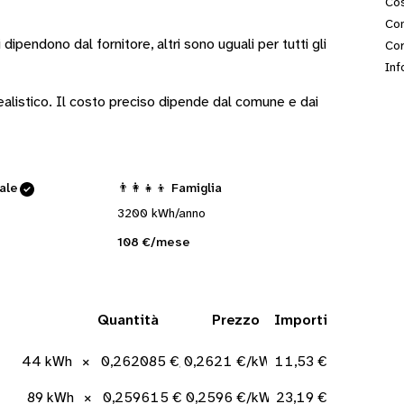
Cos
Con
i
dipendono dal fornitore
, altri sono
uguali per tutti gli
Cor
Inf
 realistico. Il costo preciso dipende dal comune e dai
cale
👨‍👩‍👧‍👦 Famiglia
3200 kWh/anno
108 €/mese
Quantità
Prezzo
Importi
44 kWh
×
0,262085 €/kWh
0,2621 €/kWh
11,53 €
89 kWh
×
0,259615 €/kWh
0,2596 €/kWh
23,19 €