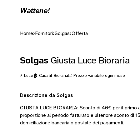
Wattene!
Home
›
Fornitori
›
Solgas
›
Offerta
Solgas
Giusta Luce Bioraria
⚡ Luce
🏠 Casa
📊 Bioraria
📈 Prezzo variabile ogni mese
Descrizione da Solgas
GIUSTA LUCE BIORARIA: Sconto di 40€ per il primo ann
proporzione al periodo fatturato e ulteriore sconto di 15
domiciliazione bancaria o postale dei pagamenti.