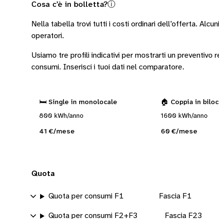
Cosa c’è in bolletta?
ⓘ
Nella tabella trovi tutti i costi ordinari dell’offerta. Alcun
operatori
.
Usiamo tre profili indicativi per mostrarti un preventivo
consumi.
Inserisci i tuoi dati nel comparatore.
🛏️ Single in monolocale
🏠 Coppia in bilo
800 kWh/anno
1600 kWh/anno
41 €/mese
60 €/mese
Quota
Quota per consumi F1
Fascia F1
Quota per consumi F2+F3
Fascia F23