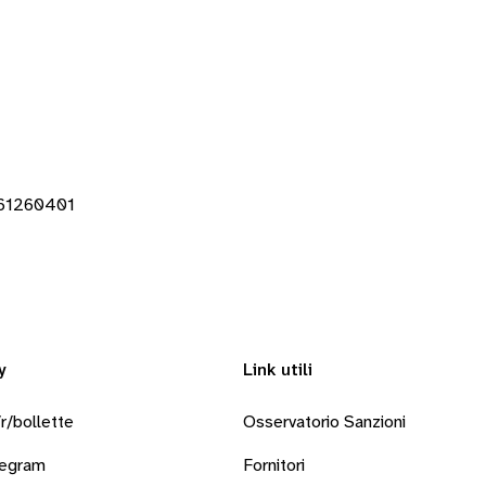
261260401
y
Link utili
r/bollette
Osservatorio Sanzioni
legram
Fornitori