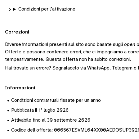
Condizioni per l’attivazione
Correzioni
Diverse informazioni presenti sul sito sono basate sugli
open d
Offerte e possono contenere errori, che ci impegniamo a corr
tempestivamente.
Questa offerta non ha subito correzioni.
Hai trovato un errore? Segnalacelo via
WhatsApp
,
Telegram
o
Informazioni
•
Condizioni contrattuali fissate per un anno
•
Pubblicata il 1º luglio 2026
•
Attivabile fino al 30 settembre 2026
•
Codice dell’offerta: 000567ESVML04XX00AEDOSUP30