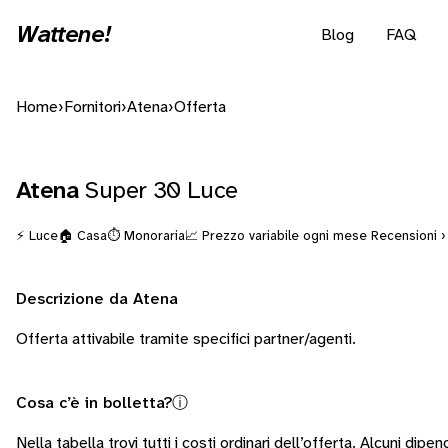
Wattene!
Blog
FAQ
Home
›
Fornitori
›
Atena
›
Offerta
Atena
Super 30 Luce
⚡ Luce
🏠 Casa
⏱️ Monoraria
📈 Prezzo variabile ogni mese
Recensioni ›
Descrizione da Atena
Offerta attivabile tramite specifici partner/agenti.
Cosa c’è in bolletta?
ⓘ
Nella tabella trovi tutti i costi ordinari dell’offerta. Alcuni
dipend