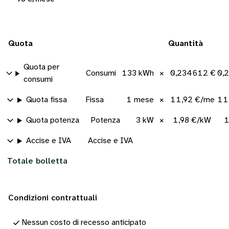
Quota
Quantità
Quota per
Consumi
133 kWh
×
0,234612 €/k
0,
consumi
Quota fissa
Fissa
1 mese
×
11,92 €/mese
11
Quota potenza
Potenza
3 kW
×
1,98 €/kW
1
Accise e IVA
Accise e IVA
Totale bolletta
Condizioni contrattuali
Nessun costo di recesso anticipato