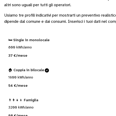
altri sono
uguali per tutti gli operatori
.
Usiamo tre profili indicativi per mostrarti un preventivo realisti
dipende dal comune e dai consumi.
Inserisci i tuoi dati nel co
🛏️ Single in monolocale
800 kWh/anno
37 €/mese
🏠 Coppia in bilocale
1600 kWh/anno
54 €/mese
👨‍👩‍👧‍👦 Famiglia
3200 kWh/anno
98 €/mese