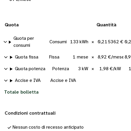
Quota
Quantità
Quota per
Consumi
133 kWh
×
0,215362 €/k
0,
consumi
Quota fissa
Fissa
1 mese
×
8,92 €/mese
8,
Quota potenza
Potenza
3 kW
×
1,98 €/kW
1
Accise e IVA
Accise e IVA
Totale bolletta
Condizioni contrattuali
Nessun costo di recesso anticipato