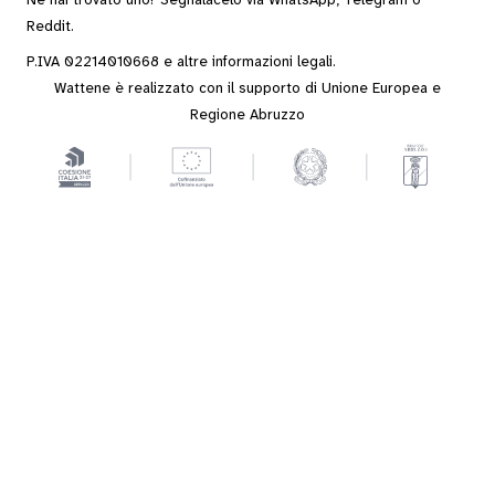
Ne hai trovato uno? Segnalacelo via
WhatsApp
,
Telegram
o
Reddit
.
P.IVA 02214010668 e altre
informazioni legali
.
Wattene è realizzato con il supporto di Unione Europea e
Regione Abruzzo