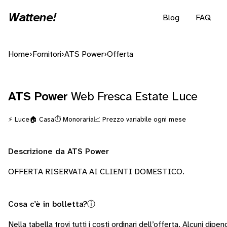
Wattene!
Blog
FAQ
Home
›
Fornitori
›
ATS Power
›
Offerta
ATS Power
Web Fresca Estate Luce
⚡ Luce
🏠 Casa
⏱️ Monoraria
📈 Prezzo variabile ogni mese
Descrizione da ATS Power
OFFERTA RISERVATA AI CLIENTI DOMESTICO.
Cosa c’è in bolletta?
ⓘ
Nella tabella trovi tutti i costi ordinari dell’offerta. Alcuni
dipend