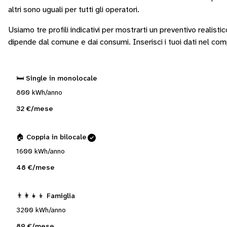
altri sono
uguali per tutti gli operatori
.
Usiamo tre profili indicativi per mostrarti un preventivo realisti
dipende dal comune e dai consumi.
Inserisci i tuoi dati nel co
🛏️ Single in monolocale
800 kWh/anno
32 €/mese
🏠 Coppia in bilocale
1600 kWh/anno
48 €/mese
👨‍👩‍👧‍👦 Famiglia
3200 kWh/anno
89 €/mese