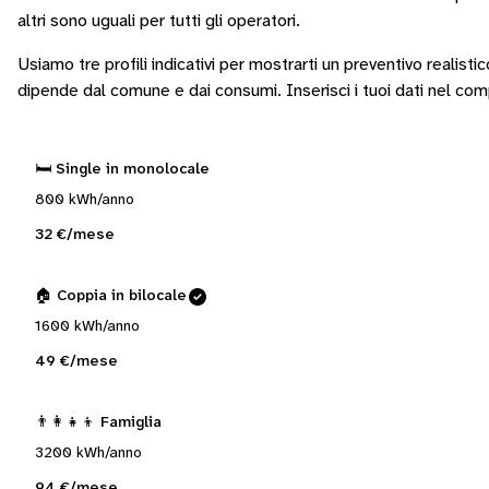
altri sono
uguali per tutti gli operatori
.
Usiamo tre profili indicativi per mostrarti un preventivo realisti
dipende dal comune e dai consumi.
Inserisci i tuoi dati nel co
🛏️ Single in monolocale
800 kWh/anno
32 €/mese
🏠 Coppia in bilocale
1600 kWh/anno
49 €/mese
👨‍👩‍👧‍👦 Famiglia
3200 kWh/anno
94 €/mese