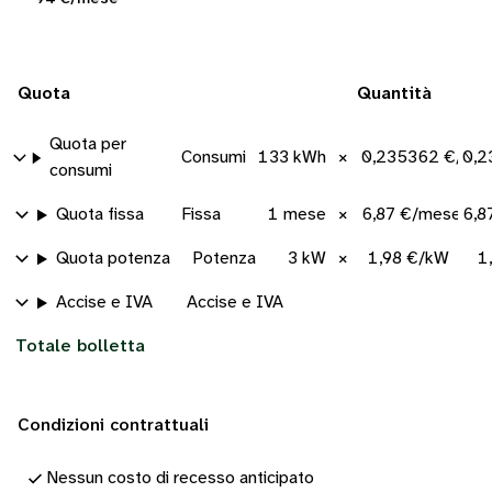
Quota
Quantità
Quota per
Consumi
133 kWh
×
0,235362 €/kW
0,2
consumi
Quota fissa
Fissa
1 mese
×
6,87 €/mese
6,8
Quota potenza
Potenza
3 kW
×
1,98 €/kW
1
Accise e IVA
Accise e IVA
Totale bolletta
Condizioni contrattuali
Nessun costo di recesso anticipato