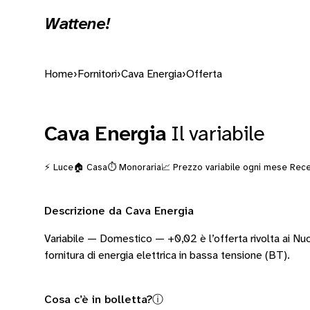
Wattene!
Home
›
Fornitori
›
Cava Energia
›
Offerta
Cava Energia
Il variabile
⚡ Luce
🏠 Casa
⏱️ Monoraria
📈 Prezzo variabile ogni mese
Rece
Descrizione da Cava Energia
Variabile — Domestico — +0,02 è l’offerta rivolta ai Nuo
fornitura di energia elettrica in bassa tensione (BT).
Cosa c’è in bolletta?
ⓘ