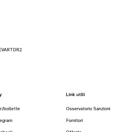
1EEVARTDR2
y
Link utili
r/bollette
Osservatorio Sanzioni
legram
Fornitori