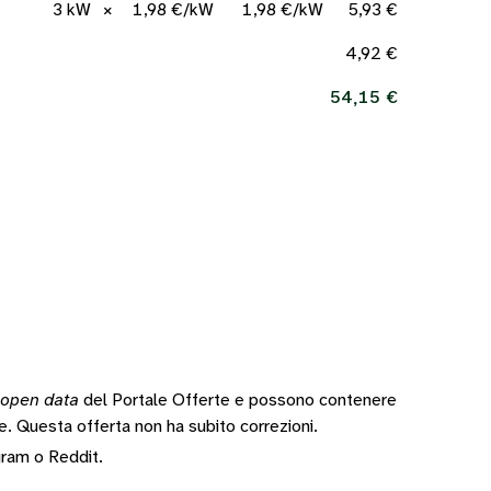
3 kW
×
1,98 €/kW
1,98 €/kW
5,93 €
4,92 €
54,15 €
open data
del Portale Offerte e possono contenere
te.
Questa offerta non ha subito correzioni.
gram
o
Reddit
.