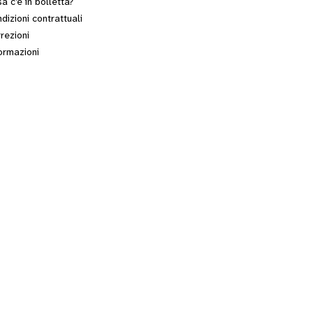
a c’è in bolletta?
dizioni contrattuali
rezioni
ormazioni