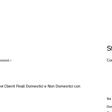
S
Con
nsioni ›
vi Clienti Finali Domestici e Non Domestici con
Su
Des