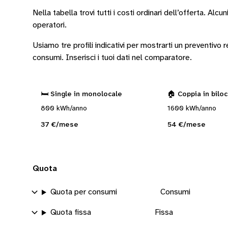
Nella tabella trovi tutti i costi ordinari dell’offerta. Alcun
operatori
.
Usiamo tre profili indicativi per mostrarti un preventivo
consumi.
Inserisci i tuoi dati nel comparatore.
🛏️ Single in monolocale
🏠 Coppia in bilo
800 kWh/anno
1600 kWh/anno
37 €/mese
54 €/mese
Quota
Quota per consumi
Consumi
Quota fissa
Fissa