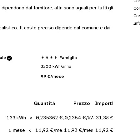
Cos
i
dipendono dal fornitore
, altri sono
uguali per tutti gli
Con
Cor
Inf
 realistico. Il costo preciso dipende dal comune e dai
cale
👨‍👩‍👧‍👦 Famiglia
3200 kWh/anno
99 €/mese
Quantità
Prezzo
Importi
133 kWh
×
0,235362 €/kWh
0,2354 €/kWh
31,38 €
1 mese
×
11,92 €/mese
11,92 €/mese
11,92 €