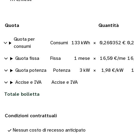
Quota
Quantità
Quota per
Consumi
133 kWh
×
0,260352 €/kW
0,
consumi
Quota fissa
Fissa
1 mese
×
16,50 €/mese
16
Quota potenza
Potenza
3 kW
×
1,98 €/kW
1
Accise e IVA
Accise e IVA
Totale bolletta
Condizioni contrattuali
Nessun costo di recesso anticipato