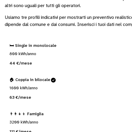
altri sono
uguali per tutti gli operatori
.
Usiamo tre profili indicativi per mostrarti un preventivo realisti
dipende dal comune e dai consumi.
Inserisci i tuoi dati nel co
🛏️ Single in monolocale
800 kWh/anno
44 €/mese
🏠 Coppia in bilocale
1600 kWh/anno
63 €/mese
👨‍👩‍👧‍👦 Famiglia
3200 kWh/anno
111 €/mese