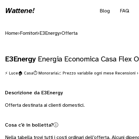
Wattene!
Blog
FAQ
Home
›
Fornitori
›
E3Energy
›
Offerta
E3Energy
Energia Economica Casa Flex 
⚡ Luce
🏠 Casa
⏱️ Monoraria
📈 Prezzo variabile ogni mese
Recensioni ›
Descrizione da E3Energy
Offerta destinata ai clienti domestici.
Cosa c’è in bolletta?
ⓘ
Nella tabella trovi tutti i costi ordinari dell’offerta. Alcuni
dipend