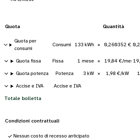
Quota
Quantità
Quota per
Consumi
133 kWh
×
0,260352 €/kW
0,
consumi
Quota fissa
Fissa
1 mese
×
19,84 €/mese
19
Quota potenza
Potenza
3 kW
×
1,98 €/kW
1
Accise e IVA
Accise e IVA
Totale bolletta
Condizioni contrattuali
Nessun costo di recesso anticipato