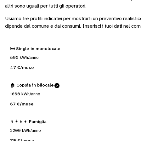
altri sono
uguali per tutti gli operatori
.
Usiamo tre profili indicativi per mostrarti un preventivo realisti
dipende dal comune e dai consumi.
Inserisci i tuoi dati nel co
🛏️ Single in monolocale
800 kWh/anno
47 €/mese
🏠 Coppia in bilocale
1600 kWh/anno
67 €/mese
👨‍👩‍👧‍👦 Famiglia
3200 kWh/anno
115 €/mese