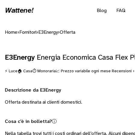
Wattene!
Blog
FAQ
Home
›
Fornitori
›
E3Energy
›
Offerta
E3Energy
Energia Economica Casa Flex 
⚡ Luce
🏠 Casa
⏱️ Monoraria
📈 Prezzo variabile ogni mese
Recensioni ›
Descrizione da E3Energy
Offerta destinata ai clienti domestici.
Cosa c’è in bolletta?
ⓘ
Nella tabella trovi tutti i costi ordinari dell’offerta. Alcuni
dipend