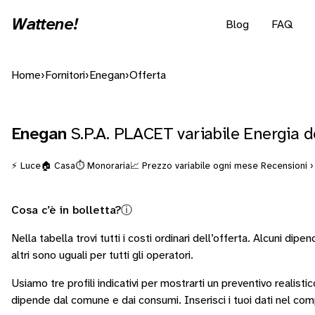
Wattene!
Blog
FAQ
Home
›
Fornitori
›
Enegan
›
Offerta
Enegan
S.P.A. PLACET variabile Energia d
⚡ Luce
🏠 Casa
⏱️ Monoraria
📈 Prezzo variabile ogni mese
Recensioni ›
Cosa c’è in bolletta?
ⓘ
Nella tabella trovi tutti i costi ordinari dell’offerta. Alcuni
dipend
altri sono
uguali per tutti gli operatori
.
Usiamo tre profili indicativi per mostrarti un preventivo realisti
dipende dal comune e dai consumi.
Inserisci i tuoi dati nel co