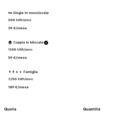
🛏️ Single in monolocale
800 kWh/anno
39 €/mese
🏠 Coppia in bilocale
1600 kWh/anno
59 €/mese
👨‍👩‍👧‍👦 Famiglia
3200 kWh/anno
109 €/mese
Quota
Quantità