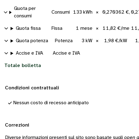
Quota per
Consumi
133 kWh
×
0,270362 €/kW
0,2
consumi
Quota fissa
Fissa
1 mese
×
11,82 €/mese
11,
Quota potenza
Potenza
3 kW
×
1,98 €/kW
1
Accise e IVA
Accise e IVA
Totale bolletta
Condizioni contrattuali
Nessun costo di recesso anticipato
Correzioni
Diverse informazioni presenti sul sito sono basate sugli
open d