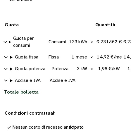
Quota
Quantità
Quota per
Consumi
133 kWh
×
0,231862 €/kW
0,2
consumi
Quota fissa
Fissa
1 mese
×
14,92 €/mese
14,
Quota potenza
Potenza
3 kW
×
1,98 €/kW
1
Accise e IVA
Accise e IVA
Totale bolletta
Condizioni contrattuali
Nessun costo di recesso anticipato