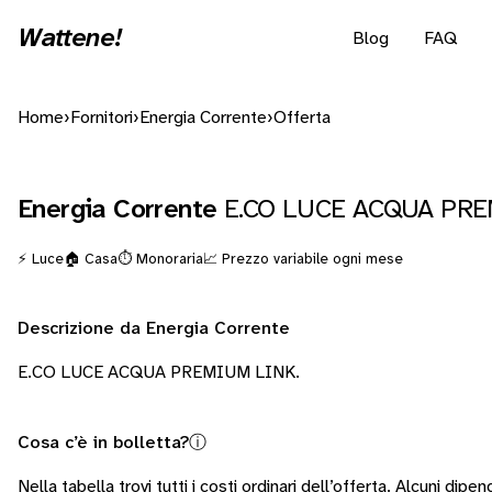
Wattene!
Blog
FAQ
Home
›
Fornitori
›
Energia Corrente
›
Offerta
Energia Corrente
E.CO LUCE ACQUA PR
⚡ Luce
🏠 Casa
⏱️ Monoraria
📈 Prezzo variabile ogni mese
Descrizione da Energia Corrente
E.CO LUCE ACQUA PREMIUM LINK.
Cosa c’è in bolletta?
ⓘ
Nella tabella trovi tutti i costi ordinari dell’offerta. Alcuni
dipend