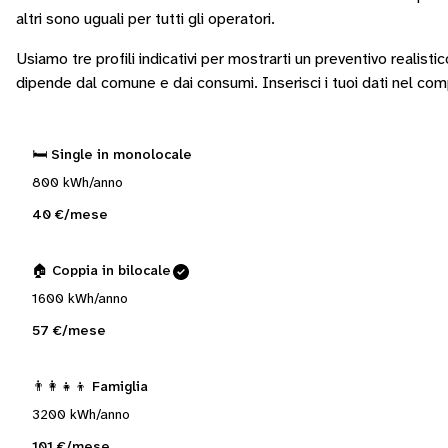
altri sono
uguali per tutti gli operatori
.
Usiamo tre profili indicativi per mostrarti un preventivo realisti
dipende dal comune e dai consumi.
Inserisci i tuoi dati nel co
🛏️ Single in monolocale
800 kWh/anno
40 €/mese
🏠 Coppia in bilocale
1600 kWh/anno
57 €/mese
👨‍👩‍👧‍👦 Famiglia
3200 kWh/anno
101 €/mese